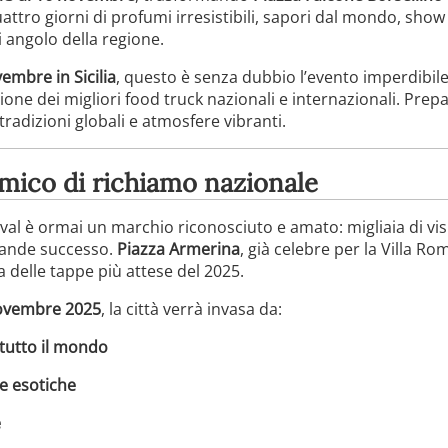
ttro giorni di profumi irresistibili, sapori dal mondo, show
 angolo della regione.
embre in Sicilia
, questo è senza dubbio l’evento imperdibile
azione dei migliori food truck nazionali e internazionali. Prep
tradizioni globali e atmosfere vibranti.
mico di richiamo nazionale
ival è ormai un marchio riconosciuto e amato: migliaia di visi
grande successo.
Piazza Armerina
, già celebre per la Villa Ro
 delle tappe più attese del 2025.
novembre 2025
, la città verrà invasa da:
 tutto il mondo
ne esotiche
e