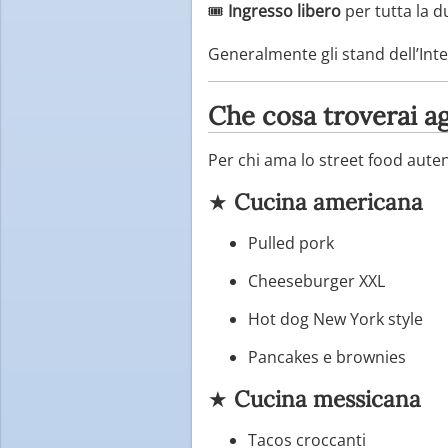
🎟️
Ingresso libero
per tutta la d
Generalmente gli stand dell’Int
Che cosa troverai agl
Per chi ama lo street food aute
★
Cucina americana
Pulled pork
Cheeseburger XXL
Hot dog New York style
Pancakes e brownies
★
Cucina messicana
Tacos croccanti