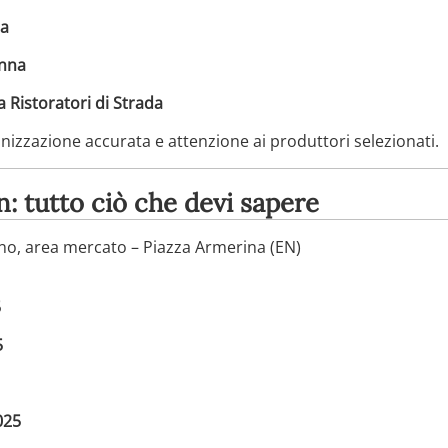
na
Enna
a Ristoratori di Strada
ganizzazione accurata e attenzione ai produttori selezionati.
n: tutto ciò che devi sapere
ino, area mercato – Piazza Armerina (EN)
5
5
025