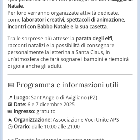
Natale
.
Per loro verranno organizzate attività dedicate,
come
laboratori creativi, spettacoli di animazione,
incontri con Babbo Natale e la sua casetta
.
Tra le sorprese più attese: la
parata degli elfi
, i
racconti natalizi e la possibilità di consegnare
personalmente la letterina a Santa Claus, in
un’atmosfera che farà sognare i bambini e riempirà
di gioia anche gli adulti.
📅 Programma e informazioni utili
📍
Luogo:
Sant’Angelo di Avigliano (PZ)
📆
Date:
6 e 7 dicembre 2025
🎟️
Ingresso:
gratuito
🎄
Organizzazione:
Associazione Voci Unite APS
🕒
Orario:
dalle 10:00 alle 21:00
👉 Durante le giornate saranno presenti: