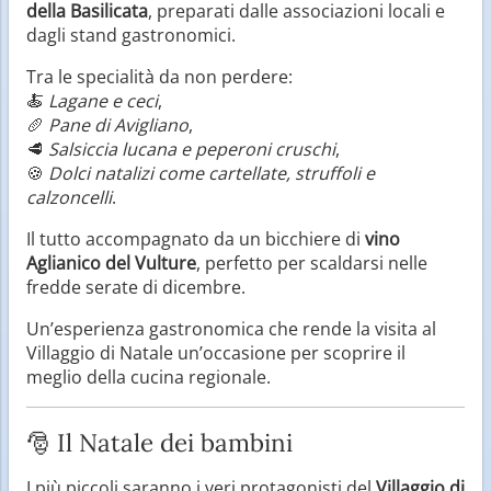
della Basilicata
, preparati dalle associazioni locali e
dagli stand gastronomici.
Tra le specialità da non perdere:
🍝
Lagane e ceci
,
🥖
Pane di Avigliano
,
🥩
Salsiccia lucana e peperoni cruschi
,
🍪
Dolci natalizi come cartellate, struffoli e
calzoncelli
.
Il tutto accompagnato da un bicchiere di
vino
Aglianico del Vulture
, perfetto per scaldarsi nelle
fredde serate di dicembre.
Un’esperienza gastronomica che rende la visita al
Villaggio di Natale un’occasione per scoprire il
meglio della cucina regionale.
🎅 Il Natale dei bambini
I più piccoli saranno i veri protagonisti del
Villaggio di