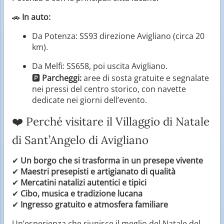
🚗
In auto:
Da Potenza: SS93 direzione Avigliano (circa 20
km).
Da Melfi: SS658, poi uscita Avigliano.
🅿️
Parcheggi:
aree di sosta gratuite e segnalate
nei pressi del centro storico, con navette
dedicate nei giorni dell’evento.
❤️ Perché visitare il Villaggio di Natale
di Sant’Angelo di Avigliano
✔
Un borgo che si trasforma in un presepe vivente
✔
Maestri presepisti e artigianato di qualità
✔
Mercatini natalizi autentici e tipici
✔
Cibo, musica e tradizione lucana
✔
Ingresso gratuito e atmosfera familiare
Un’esperienza che riunisce il meglio del Natale del