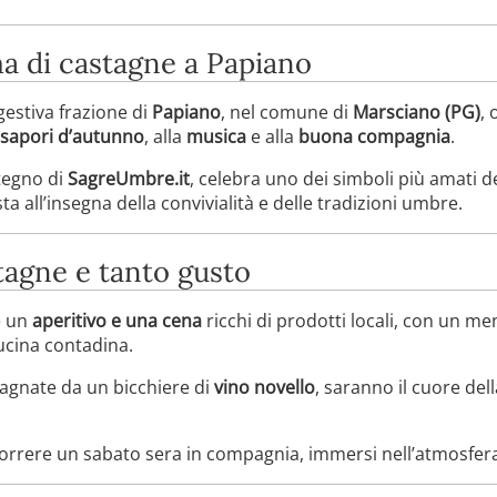
a di castagne a Papiano
gestiva frazione di
Papiano
, nel comune di
Marsciano (PG)
, 
sapori d’autunno
, alla
musica
e alla
buona compagnia
.
stegno di
SagreUmbre.it
, celebra uno dei simboli più amati de
a all’insegna della convivialità e delle tradizioni umbre.
tagne e tanto gusto
e un
aperitivo e una cena
ricchi di prodotti locali, con un me
cucina contadina.
agnate da un bicchiere di
vino novello
, saranno il cuore dell
orrere un sabato sera in compagnia, immersi nell’atmosfera