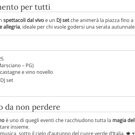
ento per tutti
on
spettacoli dal vivo
e un
DJ set
che animerà la piazza fino a 
 allegria
, ideale per chi vuole godersi una serata autunnale 
25
Marsciano – PG)
 castagne e vino novello
 DJ set
 da non perdere
no
è uno di quegli eventi che racchiudono tutta la
magia de
stare insieme.
usica, sotto il cielo d’autunno del cuore verde d’Italia. 🍁