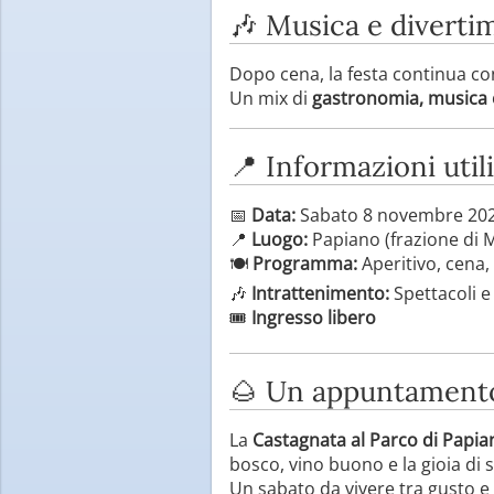
🎶 Musica e divertim
Dopo cena, la festa continua c
Un mix di
gastronomia, musica e
📍 Informazioni utili
📅
Data:
Sabato 8 novembre 20
📍
Luogo:
Papiano (frazione di 
🍽️
Programma:
Aperitivo, cena,
🎶
Intrattenimento:
Spettacoli e
🎟️
Ingresso libero
🌰 Un appuntamento
La
Castagnata al Parco di Papia
bosco, vino buono e la gioia di 
Un sabato da vivere tra gusto e m