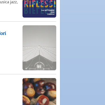
usica jazz,
ori