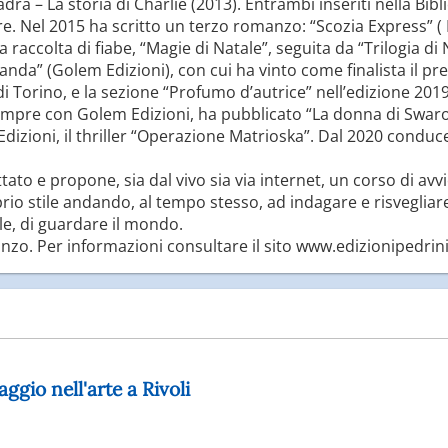
rà – La storia di Charlie (2013). Entrambi inseriti nella Bibl
e. Nel 2015 ha scritto un terzo romanzo: “Scozia Express” ( 
raccolta di fiabe, “Magie di Natale”, seguita da “Trilogia di 
rlanda” (Golem Edizioni), con cui ha vinto come finalista il 
 Torino, e la sezione “Profumo d’autrice” nell’edizione 2019
sempre con Golem Edizioni, ha pubblicato “La donna di Swaro
izioni, il thriller “Operazione Matrioska”. Dal 2020 conduc
ato e propone, sia dal vivo sia via internet, un corso di avv
rio stile andando, al tempo stesso, ad indagare e risvegliare 
le, di guardare il mondo.
manzo. Per informazioni consultare il sito www.edizionipedri
ggio nell'arte a Rivoli