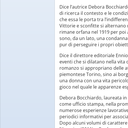
Dice l’autrice Debora Bocchiar
di ricerca il contesto e le condiz
che essa le porta tra l’indiffer
Vittorie e sconfitte si alternan
rimane orfana nel 1919 per poi a
sono, da un lato, una condanna al
pur di perseguire i propri obietti
Dice il direttore editoriale Enn
eventi che si dilatano nella vita
romanzo si appropriano delle at
piemontese Torino, sino ai borghi
una donna con una vita pericolos
gioco nel quale le apparenze e
Debora Bocchiardo, laureata in L
come ufficio stampa, nella promo
numerose esperienze lavorative pr
periodici informativi per associa
Dopo alcuni volumi di carattere