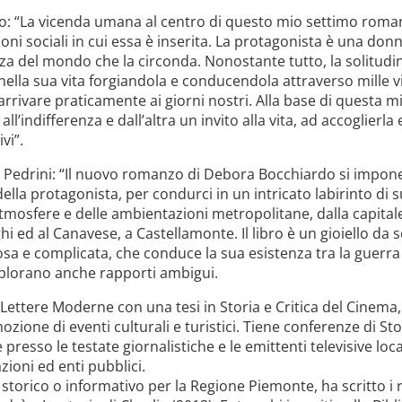
do: “La vicenda umana al centro di questo mio settimo roma
ioni sociali in cui essa è inserita. La protagonista è una donn
enza del mondo che la circonda. Nonostante tutto, la solitudi
o nella sua vita forgiandola e conducendola attraverso mille v
rrivare praticamente ai giorni nostri. Alla base di questa m
l’indifferenza e dall’altra un invito alla vita, ad accoglierla
vi”.
io Pedrini: “Il nuovo romanzo di Debora Bocchiardo si impon
 della protagonista, per condurci in un intricato labirinto di
mosfere e delle ambientazioni metropolitane, dalla capitale
 ed al Canavese, a Castellamonte. Il libro è un gioiello da s
a e complicata, che conduce la sua esistenza tra la guerra 
splorano anche rapporti ambigui.
ettere Moderne con una tesi in Storia e Critica del Cinema, 
zione di eventi culturali e turistici. Tiene conferenze di Sto
esso le testate giornalistiche e le emittenti televisive local
zioni ed enti pubblici.
 storico o informativo per la Regione Piemonte, ha scritto 