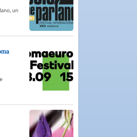
rlano, un
Roma
le