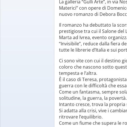
La galleria “Gulli Arte”, in via
Materici” con opere di Domenico 
nuovo romanzo di Debora Bocchi
Il romanzo ha debuttato la scors
prestigiose tra cui il Salone del 
Marta ad Ivrea, evento organizz
“Invisibile”, reduce dalla fiera d
tutte le librerie d’Italia e sui por
Ci sono vite con cui il destino gi
coloro che nascono sotto questa
tempesta e l’altra.
È il caso di Teresa, protagonist
guerra con le difficoltà che essa
Come un fantasma, sempre sola, 
solitudine, la guerra, la povertà.
Intanto cresce, trova la propria 
Si adatta alla crisi, vive i cam
ritrovare l’equilibrio.
Come un fiume che supera le ro