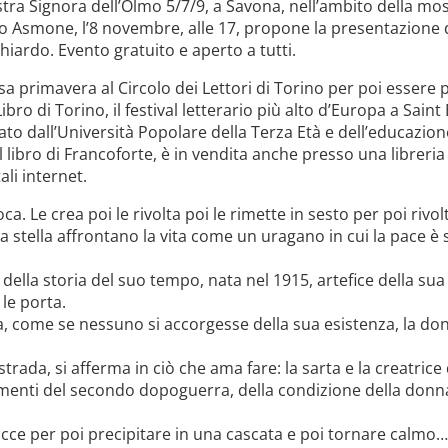
 Nostra Signora dell’Olmo 5/7/9, a Savona, nell’ambito della 
Asmone, l’8 novembre, alle 17, propone la presentazione di “I
ardo. Evento gratuito e aperto a tutti.
a primavera al Circolo dei Lettori di Torino per poi essere 
Libro di Torino, il festival letterario più alto d’Europa a Sai
ato dall’Università Popolare della Terza Età e dell’educazi
el libro di Francoforte, è in vendita anche presso una libreria
tali internet.
oca. Le crea poi le rivolta poi le rimette in sesto per poi rivol
 stella affrontano la vita come un uragano in cui la pace è
a della storia del suo tempo, nata nel 1915, artefice della su
 le porta.
come se nessuno si accorgesse della sua esistenza, la donn
strada, si afferma in ciò che ama fare: la sarta e la creatrice
biamenti del secondo dopoguerra, della condizione della don
cce per poi precipitare in una cascata e poi tornare calmo