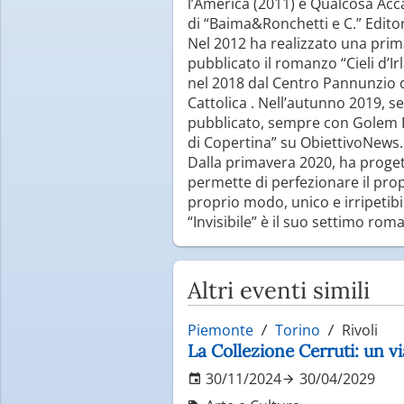
l’America (2011) e Qualcosa Accad
di “Baima&Ronchetti e C.” Editor
Nel 2012 ha realizzato una prima 
pubblicato il romanzo “Cieli d’I
nel 2018 dal Centro Pannunzio di
Cattolica . Nell’autunno 2019, 
pubblicato, sempre con Golem Ed
di Copertina” su ObiettivoNews.
Dalla primavera 2020, ha progett
permette di perfezionare il prop
proprio modo, unico e irripetibi
“Invisibile” è il suo settimo ro
Altri eventi simili
Piemonte
Torino
Rivoli
La Collezione Cerruti: un via
30/11/2024
30/04/2029