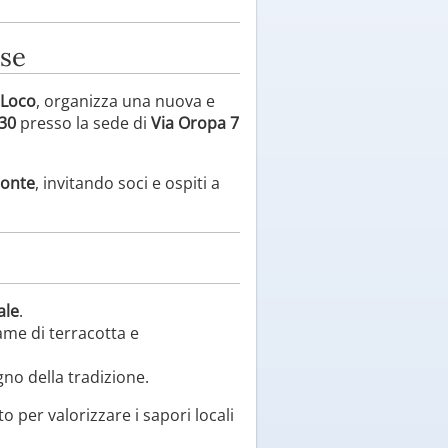
ese
 Loco
, organizza una nuova e
:30
presso la sede di
Via Oropa 7
monte
, invitando soci e ospiti a
ale
.
game di terracotta e
gno della tradizione.
to per valorizzare i sapori locali