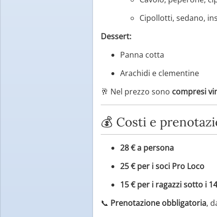
Cipollotti, sedano, in
Dessert:
Panna cotta
Arachidi e clementine
🥂 Nel prezzo sono
compresi vin
💰 Costi e prenotazi
28 € a persona
25 € per i soci Pro Loco
15 € per i ragazzi sotto i 1
📞
Prenotazione obbligatoria
, d