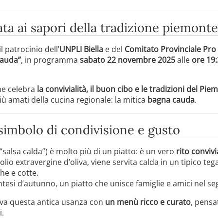
ta ai sapori della tradizione piemont
il patrocinio dell’
UNPLI Biella
e del
Comitato Provinciale Pro
Cauda”
, in programma
sabato 22 novembre 2025
alle
ore 19
e celebra
la convivialità, il buon cibo e le tradizioni del Pie
iù amati della cucina regionale: la mitica
bagna cauda
.
simbolo di condivisione e gusto
salsa calda”) è molto più di un piatto: è un vero
rito convivi
lio extravergine d’oliva, viene servita calda in un tipico te
e e cotte.
ntesi d’autunno, un piatto che unisce famiglie e amici nel se
ova questa antica usanza con
un menù ricco e curato
, pensa
i.