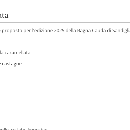
ata
o
proposto per l’edizione 2025 della Bagna Cauda di Sandigl
lla caramellata
e castagne
olle, patate, finocchio