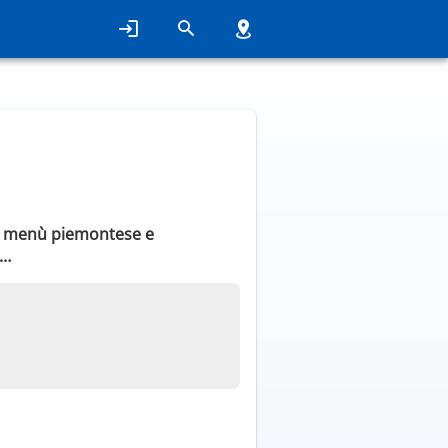
co menù piemontese e
 …