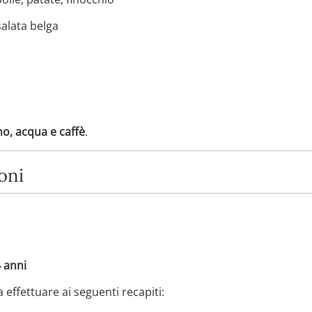
salata belga
o, acqua e caffè
.
oni
4 anni
a effettuare ai seguenti recapiti: