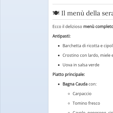
🍽️ Il menù della ser
Ecco il delizioso
menù complet
Antipasti:
Barchetta di ricotta e cipo
Crostino con lardo, miele 
Uova in salsa verde
Piatto principale:
Bagna Cauda
con:
Carpaccio
Tomino fresco
Cavolo, peperone, cip