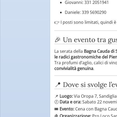
Giovanni: 331 2051941
Daniele: 339 5690290
👉 I posti sono limitati, quindi 
🎉 Un evento tra gus
La serata della
Bagna Cauda di 
le radici gastronomiche del Pi
Tra profumi d’aglio, calici di vi
convivialità genuina
.
📍 Dove si svolge l’
📌
Luogo:
Via Oropa 7, Sandiglia
🕖
Data e ora:
Sabato 22 novemb
🎟️
Evento:
Cena con Bagna Cau
🍇
Organizzazione:
Pro Loco San