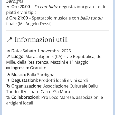
Sardigna”
🍷
Ore 20:00
–
Su cumbìdu
: degustazioni gratuite di
piatti e vini tipici
💃
Ore 21:00
– Spettacolo musicale con
ballu tundu
finale (M° Angelo Dessì)
📍 Informazioni utili
📅
Data:
Sabato 1 novembre 2025
📍
Luogo:
Maracalagonis (CA) – vie Repubblica, dei
Mille, della Resistenza, Mazzini e 1° Maggio
🎟️
Ingresso:
Gratuito
🎶
Musica:
Balla Sardigna
🍷
Degustazioni:
Prodotti locali e vini sardi
👣
Organizzazione:
Associazione Culturale Ballu
Tundu, Il Vicinato Carroi/Sa Mura
🤝
Collaborazioni:
Pro Loco Maresa, associazioni e
artigiani locali