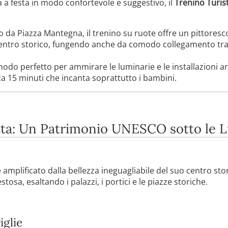
 a festa in modo confortevole e suggestivo, il
Trenino Turist
da Piazza Mantegna, il trenino su ruote offre un pittoresco 
 centro storico, fungendo anche da comodo collegamento tra l
modo perfetto per ammirare le luminarie e le installazioni ar
rca 15 minuti che incanta soprattutto i bambini.
ata: Un Patrimonio UNESCO sotto le L
 amplificato dalla bellezza ineguagliabile del suo centro stor
osa, esaltando i palazzi, i portici e le piazze storiche.
iglie