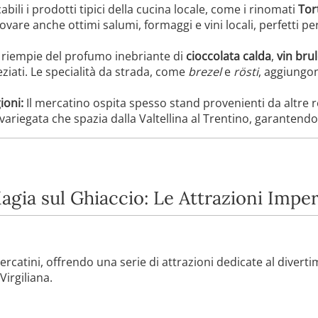
ili i prodotti tipici della cucina locale, come i rinomati
Tort
ovare anche ottimi salumi, formaggi e vini locali, perfetti p
i riempie del profumo inebriante di
cioccolata calda
,
vin bru
eziati. Le specialità da strada, come
brezel
e
rösti
, aggiungo
ioni:
Il mercatino ospita spesso stand provenienti da altre re
riegata che spazia dalla Valtellina al Trentino, garantendo 
gia sul Ghiaccio: Le Attrazioni Imperd
rcatini, offrendo una serie di attrazioni dedicate al diverti
Virgiliana.