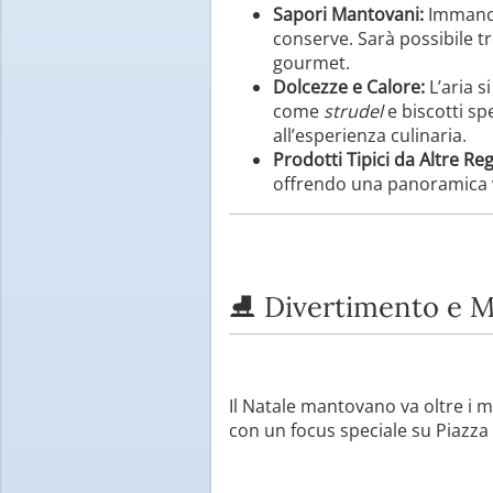
Sapori Mantovani:
Immancab
conserve. Sarà possibile tr
gourmet.
Dolcezze e Calore:
L’aria s
come
strudel
e biscotti sp
all’esperienza culinaria.
Prodotti Tipici da Altre Reg
offrendo una panoramica va
⛸️ Divertimento e Ma
Il Natale mantovano va oltre i me
con un focus speciale su Piazza 