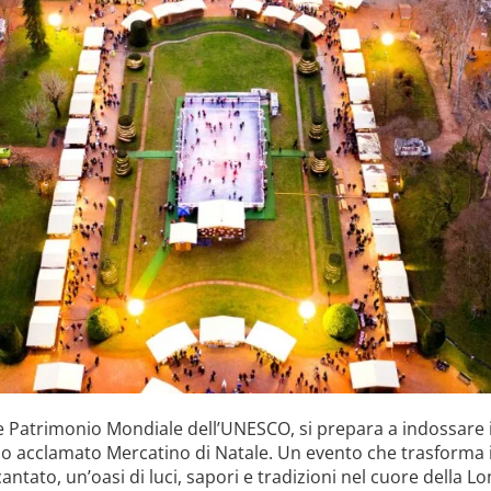
e Patrimonio Mondiale dell’UNESCO, si prepara a indossare i
suo acclamato Mercatino di Natale. Un evento che trasforma i
cantato, un’oasi di luci, sapori e tradizioni nel cuore della L