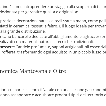
catino è come intraprendere un viaggio alla scoperta di tesori
zionata per garantire qualità e originalità:
preziose decorazioni natalizie realizzate a mano, come palli
fatti in ceramica, tessuti e feltro. È il luogo ideale per trov
alla grande distribuzione.
ano bancarelle dedicate all’abbigliamento e agli accessori 
realizzati con materiali naturali e tecniche tradizionali.
enessere:
Candele profumate, saponi artigianali, oli essenzial
’offerta, trasformando ogni acquisto in un piccolo lusso per
onomica Mantovana e Oltre
zioni culinarie, celebra il Natale con una sezione gastronomi
ossono assaporare e acquistare prodotti tipici del territorio e