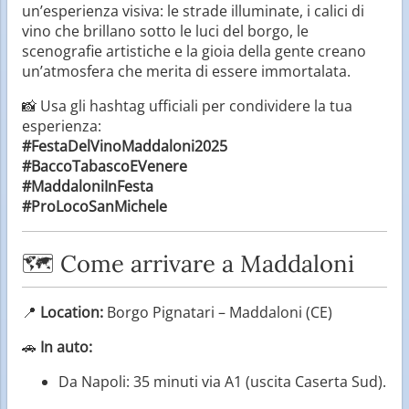
un’esperienza visiva: le strade illuminate, i calici di
vino che brillano sotto le luci del borgo, le
scenografie artistiche e la gioia della gente creano
un’atmosfera che merita di essere immortalata.
📸 Usa gli hashtag ufficiali per condividere la tua
esperienza:
#FestaDelVinoMaddaloni2025
#BaccoTabascoEVenere
#MaddaloniInFesta
#ProLocoSanMichele
🗺️ Come arrivare a Maddaloni
📍
Location:
Borgo Pignatari – Maddaloni (CE)
🚗
In auto:
Da Napoli: 35 minuti via A1 (uscita Caserta Sud).