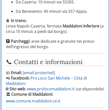
Da Caserta: 10 minuti via SS265.
Da Benevento: 45 minuti via SS7 Appia.
🚆
In treno:
Linea Napoli–Caserta, fermata
Maddaloni Inferiore
(a
circa 10 minuti a piedi dal borgo).
🅿️
Parcheggi:
aree dedicate e gratuite nei pressi
dell’ingresso del borgo.
📞 Contatti e informazioni
📧
Email:
[email protected]
📲
Facebook:
Pro Loco San Michele – Città di
Maddaloni
🌐
Sito web:
www.prolocomaddaloni.it
(se disponibile)
🏛️
Comune di Maddaloni:
www.comune.maddaloni.ce.it