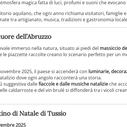
mosfera magica fatta di luci, profumi e suoni che evocano il 
itorio aquilano, che ogni anno richiama visitatori, famiglie e
nate tra artigianato, musica, tradizioni e gastronomia locale
cuore dell’Abruzzo
vale immerso nella natura, situato ai piedi del
massiccio de
hi e le piazzette raccolte creano lo scenario perfetto per un m
 novembre 2025, il paese si accenderà con
luminarie, decoraz
atalizio dove ogni angolo racconterà una storia.
ù suggestiva dalle
fiaccole e dalle musiche natalizie
che acco
lle caldarroste e del vin brulé si diffonderà tra i vicoli cr
ino di Natale di Tussio
vembre 2025