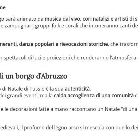
one
rgo sarà animato da
musica dal vivo, cori natalizi e artisti di 
are zampognari, gruppi folk e corali che intoneranno canti d
tineranti, danze popolari e rievocazioni storiche
, che trasfor
con spettacoli di luci e proiezioni che renderanno l’atmosfer
di un borgo d’Abruzzo
 di Natale di Tussio è la sua
autenticità
.
dei grandi eventi, ma la
calda accoglienza di una comunità
c
si e le decorazioni fatte a mano raccontano un Natale “di una 
medievali, il profumo del legno arso si mescola con quello dei 