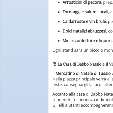
Arrosticini di pecora
, prep
Formaggi e salumi locali
, 
Caldarroste e vin brulé
, p
Dolci natalizi abruzzesi
, c
Miele, confetture e liquori 
Ogni stand sarà un piccolo mondo 
🎅
La Casa di Babbo Natale e il V
Il
Mercatino di Natale di Tussio
è
Nella piazza principale verrà all
feste, consegnargli la loro lette
Accanto alla casa di Babbo Natal
rendendo l’esperienza indimentic
Gli elfi aiutanti accompagneranno