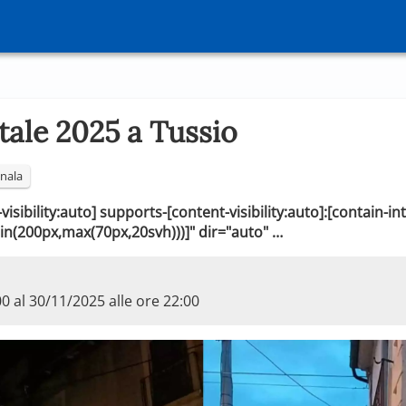
tale 2025 a Tussio
nala
isibility:auto] supports-[content-visibility:auto]:[contain-int
in(200px,max(70px,20svh)))]" dir="auto" …
00 al 30/11/2025 alle ore 22:00