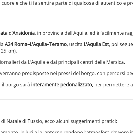
 cuore e che ti fa sentire parte di qualcosa di autentico e pr
ata d’Ansidonia
, in provincia dell’Aquila, ed è facilmente rag
ada
A24 Roma–L’Aquila–Teramo
, uscita
L’Aquila Est
, poi segu
 25 km).
rnalieri da L’Aquila e dai principali centri della Marsica.
verranno predisposte nei pressi del borgo, con percorsi ped
, il borgo sarà
interamente pedonalizzato
, per permettere a 
 di Natale di Tussio, ecco alcuni suggerimenti pratici:
ramonto, le luci e le lanterne rendono l’atmosfera davvero i