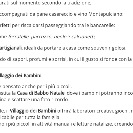
arati sul momento secondo la tradizione;
accompagnati da pane casereccio e vino Montepulciano;
erfetti per riscaldarsi passeggiando tra le bancarelle;
ome
ferratelle
,
parrozzo
,
neole
e
calcionetti
;
artigianali
, ideali da portare a casa come souvenir golosi.
di sapori, profumi e sorrisi, in cui il gusto si fonde con la t
illaggio dei Bambini
 pensato anche per i più piccoli.
estita la
Casa di Babbo Natale
, dove i bambini potranno inco
rina e scattare una foto ricordo.
e, il
Villaggio dei Bambini
offrirà laboratori creativi, giochi,
abile per tutta la famiglia.
 i più piccoli in attività manuali e letture natalizie, crean