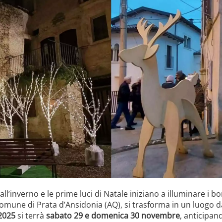
ll’inverno e le prime luci di Natale iniziano a illuminare i b
 comune di Prata d’Ansidonia (AQ), si trasforma in un luogo d
 2025
si terrà
sabato 29 e domenica 30 novembre
, anticipand