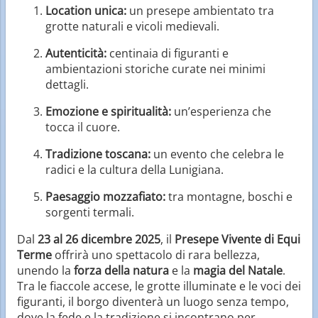
Location unica:
un presepe ambientato tra
grotte naturali e vicoli medievali.
Autenticità:
centinaia di figuranti e
ambientazioni storiche curate nei minimi
dettagli.
Emozione e spiritualità:
un’esperienza che
tocca il cuore.
Tradizione toscana:
un evento che celebra le
radici e la cultura della Lunigiana.
Paesaggio mozzafiato:
tra montagne, boschi e
sorgenti termali.
Dal
23 al 26 dicembre 2025
, il
Presepe Vivente di Equi
Terme
offrirà uno spettacolo di rara bellezza,
unendo la
forza della natura
e la
magia del Natale
.
Tra le fiaccole accese, le grotte illuminate e le voci dei
figuranti, il borgo diventerà un luogo senza tempo,
dove la fede e la tradizione si incontrano per