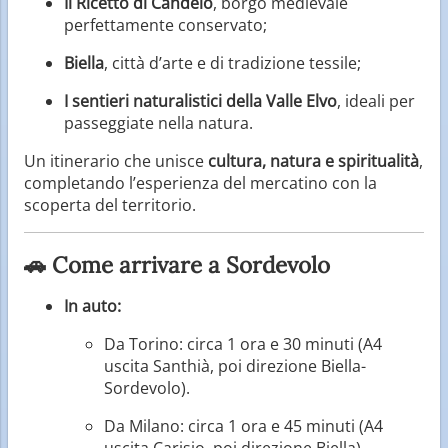
Il Ricetto di Candelo
, borgo medievale
perfettamente conservato;
Biella
, città d’arte e di tradizione tessile;
I sentieri naturalistici della Valle Elvo
, ideali per
passeggiate nella natura.
Un itinerario che unisce
cultura, natura e spiritualità
,
completando l’esperienza del mercatino con la
scoperta del territorio.
🚗 Come arrivare a Sordevolo
In auto:
Da Torino: circa 1 ora e 30 minuti (A4
uscita Santhià, poi direzione Biella-
Sordevolo).
Da Milano: circa 1 ora e 45 minuti (A4