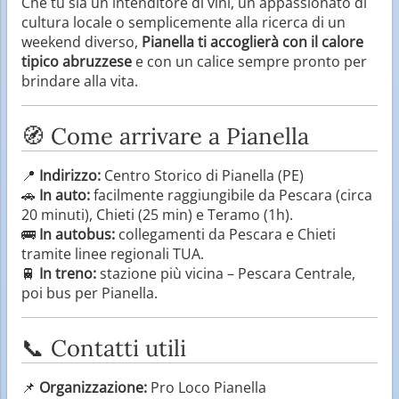
Che tu sia un intenditore di vini, un appassionato di
cultura locale o semplicemente alla ricerca di un
weekend diverso,
Pianella ti accoglierà con il calore
tipico abruzzese
e con un calice sempre pronto per
brindare alla vita.
🧭 Come arrivare a Pianella
📍
Indirizzo:
Centro Storico di Pianella (PE)
🚗
In auto:
facilmente raggiungibile da Pescara (circa
20 minuti), Chieti (25 min) e Teramo (1h).
🚌
In autobus:
collegamenti da Pescara e Chieti
tramite linee regionali TUA.
🚆
In treno:
stazione più vicina – Pescara Centrale,
poi bus per Pianella.
📞 Contatti utili
📌
Organizzazione:
Pro Loco Pianella