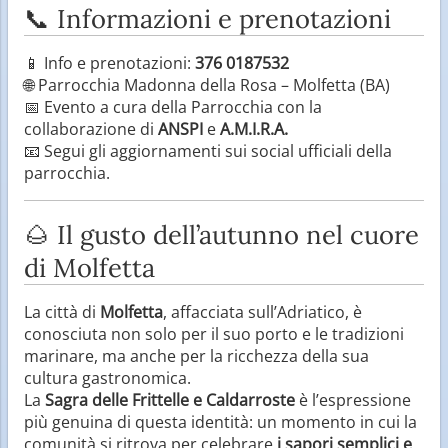
📞 Informazioni e prenotazioni
📱 Info e prenotazioni:
376 0187532
🌐 Parrocchia Madonna della Rosa – Molfetta (BA)
📅 Evento a cura della Parrocchia con la
collaborazione di
ANSPI
e
A.M.I.R.A.
📧 Segui gli aggiornamenti sui social ufficiali della
parrocchia.
🌰 Il gusto dell’autunno nel cuore
di Molfetta
La città di
Molfetta
, affacciata sull’Adriatico, è
conosciuta non solo per il suo porto e le tradizioni
marinare, ma anche per la ricchezza della sua
cultura gastronomica.
La
Sagra delle Frittelle e Caldarroste
è l’espressione
più genuina di questa identità: un momento in cui la
comunità si ritrova per celebrare
i sapori semplici e