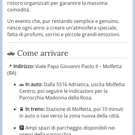
ristoro organizzati per garantire la massima
comodità.
Un evento che, pur restando semplice e genuino,
riesce ogni anno a creare un’atmosfera speciale,
fatta di profumi, sorrisi e piccole grandi emozioni.
🚗 Come arrivare
📍
Indirizzo:
Viale Papa Giovanni Paolo II – Molfetta
(BA)
🚗
In auto:
Dalla SS16 Adriatica, uscita Molfetta
Centro, poi seguire le indicazioni per la
Parrocchia Madonna della Rosa.
🚆
In treno:
Stazione di Molfetta, poi 10 minuti
in auto o taxi verso la zona nuova della città.
🅿️ Ampi spazi di parcheggio disponibili nei
pressi della parrocchia.