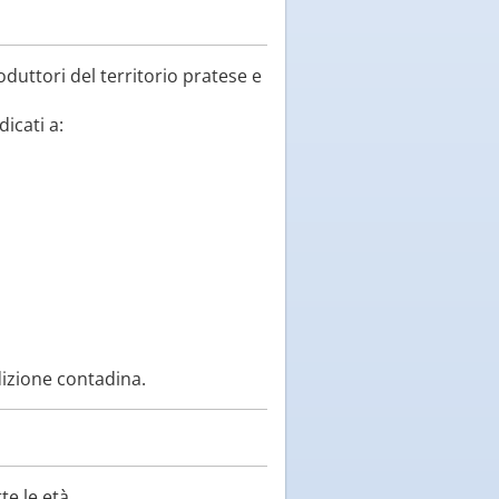
oduttori del territorio pratese e
icati a:
dizione contadina.
te le età.