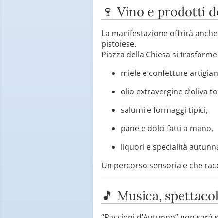
🍷 Vino e prodotti de
La manifestazione offrirà anch
pistoiese.
Piazza della Chiesa si trasform
miele e confetture artigiana
olio extravergine d’oliva t
salumi e formaggi tipici,
pane e dolci fatti a mano,
liquori e specialità autunna
Un percorso sensoriale che rac
🎵 Musica, spettacol
“Passioni d’Autunno” non sarà 