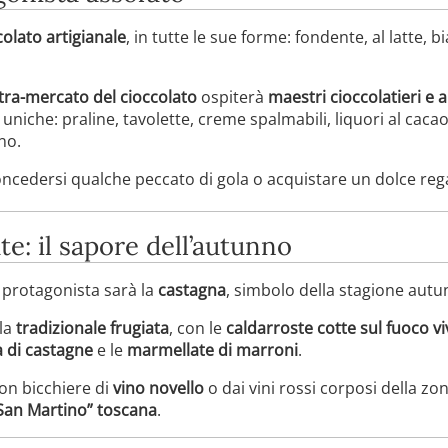
colato artigianale
, in tutte le sue forme: fondente, al latte, 
ra-mercato del cioccolato
ospiterà
maestri cioccolatieri e ar
uniche: praline, tavolette, creme spalmabili, liquori al cacao
no.
ncedersi qualche peccato di gola o acquistare un dolce rega
te: il sapore dell’autunno
e protagonista sarà la
castagna
, simbolo della stagione autun
lla
tradizionale frugiata
, con le
caldarroste cotte sul fuoco v
na di castagne
e le
marmellate di marroni
.
on bicchiere di
vino novello
o dai vini rossi corposi della 
 San Martino” toscana
.