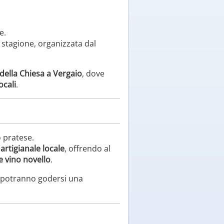
e.
a stagione, organizzata dal
della Chiesa a Vergaio
, dove
locali
.
 pratese.
 artigianale locale
, offrendo al
 e vino novello
.
i potranno godersi una