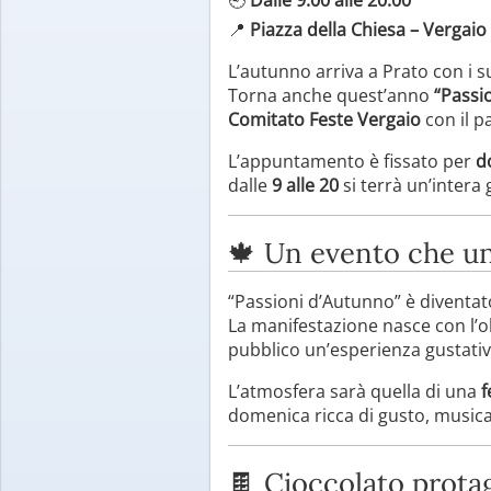
📍
Piazza della Chiesa – Vergaio
L’autunno arriva a Prato con i su
Torna anche quest’anno
“Passi
Comitato Feste Vergaio
con il p
L’appuntamento è fissato per
d
dalle
9 alle 20
si terrà un’intera
🍁 Un evento che uni
“Passioni d’Autunno” è diventat
La manifestazione nasce con l’o
pubblico un’esperienza gustati
L’atmosfera sarà quella di una
f
domenica ricca di gusto, musica
🍫 Cioccolato prota