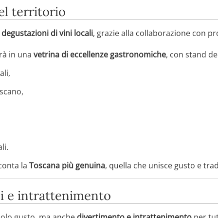
l territorio
e
degustazioni di vini locali
, grazie alla collaborazione con pr
erà in una
vetrina di eccellenze gastronomiche
, con stand ded
li,
oscano,
li.
conta la
Toscana più genuina
, quella che unisce gusto e tra
i e intrattenimento
solo gusto, ma anche
divertimento e intrattenimento
per tut