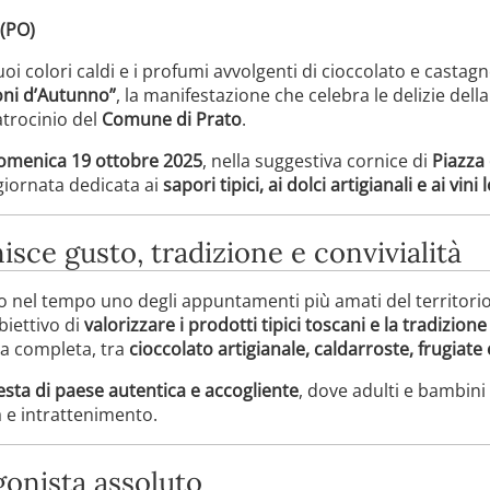
 (PO)
oi colori caldi e i profumi avvolgenti di cioccolato e castagn
oni d’Autunno”
, la manifestazione che celebra le delizie dell
atrocinio del
Comune di Prato
.
omenica 19 ottobre 2025
, nella suggestiva cornice di
Piazza 
 giornata dedicata ai
sapori tipici, ai dolci artigianali e ai vini 
sce gusto, tradizione e convivialità
o nel tempo uno degli appuntamenti più amati del territorio
biettivo di
valorizzare i prodotti tipici toscani e la tradizione
va completa, tra
cioccolato artigianale, caldarroste, frugiate
esta di paese autentica e accogliente
, dove adulti e bambin
 e intrattenimento.
gonista assoluto