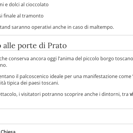
i e dolci al cioccolato
si finale al tramonto
li stand saranno operativi anche in caso di maltempo.
 alle porte di Prato
che conserva ancora oggi l’anima del piccolo borgo tosca
ino.
diventano il palcoscenico ideale per una manifestazione come
lità tipica dei paesi toscani.
acolo, i visitatori potranno scoprire anche i dintorni, tra
v
a Chiesa