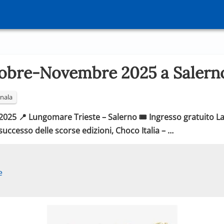
tobre-Novembre 2025 a Salern
nala
025 📍 Lungomare Trieste – Salerno 🎟️ Ingresso gratuito La 
uccesso delle scorse edizioni, Choco Italia – …
e