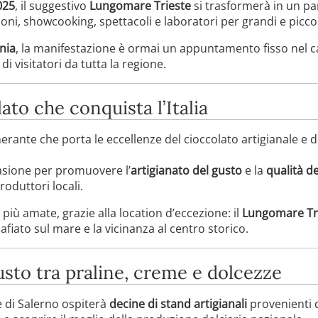
025
, il suggestivo
Lungomare Trieste
si trasformerà in un par
oni, showcooking, spettacoli e laboratori per grandi e piccol
nia
, la manifestazione è ormai un appuntamento fisso nel ca
i visitatori da tutta la regione.
lato che conquista l’Italia
inerante che porta le eccellenze del cioccolato artigianale e de
sione per promuovere l’
artigianato del gusto
e la
qualità de
produttori locali.
più amate, grazie alla location d’eccezione: il
Lungomare Tr
zafiato sul mare e la vicinanza al centro storico.
usto tra praline, creme e dolcezze
e di Salerno ospiterà
decine di stand artigianali
provenienti da