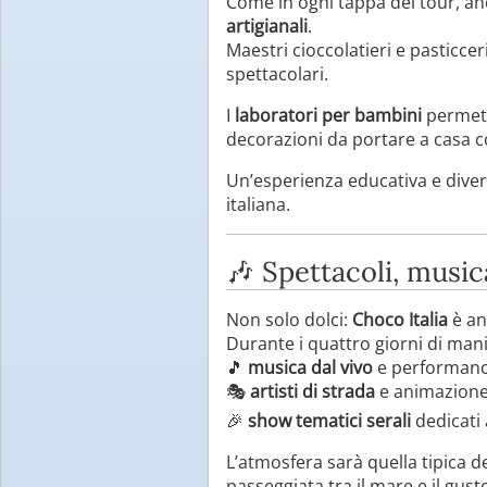
Come in ogni tappa del tour, a
artigianali
.
Maestri cioccolatieri e pasticcer
spettacolari.
I
laboratori per bambini
permette
decorazioni da portare a casa c
Un’esperienza educativa e diver
italiana.
🎶 Spettacoli, musi
Non solo dolci:
Choco Italia
è a
Durante i quattro giorni di man
🎵
musica dal vivo
e performance
🎭
artisti di strada
e animazione
🎉
show tematici serali
dedicati 
L’atmosfera sarà quella tipica de
passeggiata tra il mare e il gust