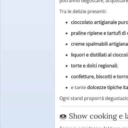
potranno degustare, acquistare 
Tra le delizie presenti:
cioccolato artigianale pur
praline ripiene e tartufi di
creme spalmabili artigiana
liquori e distillati al ciocco
torte e dolci regionali
;
confetture, biscotti e torr
e tante
dolcezze tipiche it
Ogni stand proporrà degustazioni
🍩 Show cooking e l