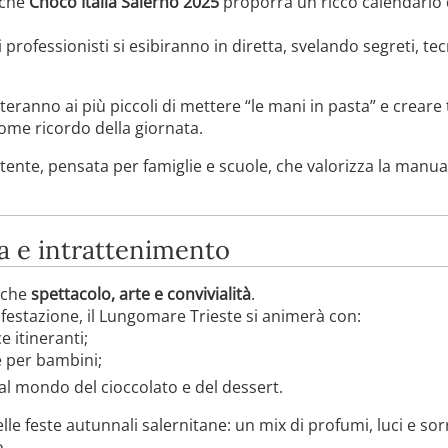
nche
Choco Italia Salerno 2025
proporrà un ricco calendario
i professionisti si esibiranno in diretta, svelando segreti, te
ranno ai più piccoli di mettere “le mani in pasta” e creare t
ome ricordo della giornata.
tente, pensata per famiglie e scuole, che valorizza la manua
ca e intrattenimento
nche
spettacolo, arte e convivialità
.
ifestazione, il Lungomare Trieste si animerà con:
 itineranti;
 per bambini;
al mondo del cioccolato e del dessert.
lle feste autunnali salernitane: un mix di profumi, luci e sor
o.