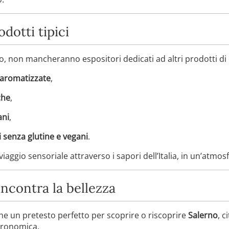
odotti tipici
o, non mancheranno espositori dedicati ad altri prodotti di 
e aromatizzate
,
che
,
ani
,
 senza glutine e vegani
.
aggio sensoriale attraverso i sapori dell’Italia, in un’atmosf
 incontra la bellezza
che un pretesto perfetto per scoprire o riscoprire
Salerno
, c
tronomica.