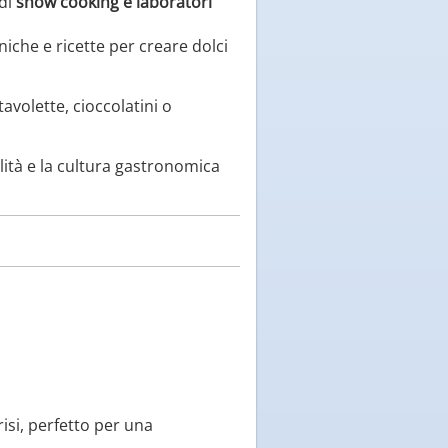
 di
show cooking e laboratori
cniche e ricette per creare dolci
avolette, cioccolatini o
lità e la cultura gastronomica
risi, perfetto per una