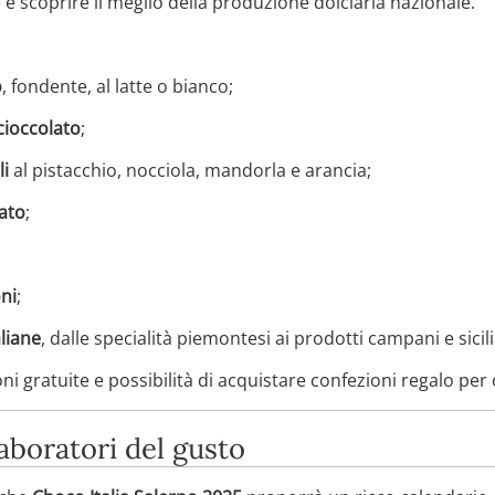
e scoprire il meglio della produzione dolciaria nazionale.
o
, fondente, al latte o bianco;
 cioccolato
;
li
al pistacchio, nocciola, mandorla e arancia;
lato
;
oni
;
aliane
, dalle specialità piemontesi ai prodotti campani e sicili
 gratuite e possibilità di acquistare confezioni regalo per
aboratori del gusto