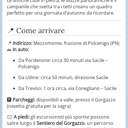
Le antiche case in pietra, le viuzze panoramiche e il
campanile che svetta tra i tetti creano un quadro
perfetto per una giornata d’autunno da ricordare.
📍 Come arrivare
📍
Indirizzo:
Mezzomonte, frazione di Polcenigo (PN)
🚗
In auto:
Da Pordenone: circa 30 minuti via Sacile –
Polcenigo
Da Udine: circa 50 minuti, direzione Sacile
Da Treviso: 1 ora circa, via Conegliano – Sacile
🅿️
Parcheggi:
disponibili a valle, presso il Gorgazzo
(navetta gratuita per la sagra)
🚶‍♀️
A piedi:
gli escursionisti più sportivi possono
salire lungo il
Sentiero del Gorgazzo
, un percorso