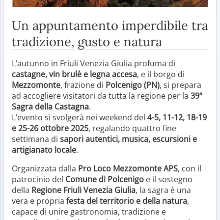
Un appuntamento imperdibile tra
tradizione, gusto e natura
L’autunno in Friuli Venezia Giulia profuma di
castagne, vin brulè e legna accesa
, e il borgo di
Mezzomonte
, frazione di
Polcenigo (PN)
, si prepara
ad accogliere visitatori da tutta la regione per la
39ª
Sagra della Castagna
.
L’evento si svolgerà nei weekend del
4-5, 11-12, 18-19
e 25-26 ottobre 2025
, regalando quattro fine
settimana di
sapori autentici, musica, escursioni e
artigianato locale
.
Organizzata dalla
Pro Loco Mezzomonte APS
, con il
patrocinio del
Comune di Polcenigo
e il sostegno
della
Regione Friuli Venezia Giulia
, la sagra è una
vera e propria
festa del territorio e della natura
,
capace di unire gastronomia, tradizione e