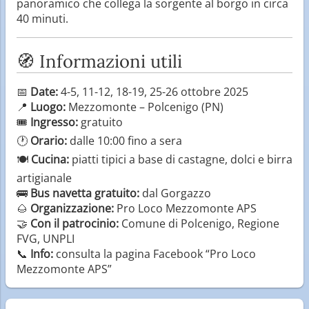
panoramico che collega la sorgente al borgo in circa
40 minuti.
🧭 Informazioni utili
📅
Date:
4-5, 11-12, 18-19, 25-26 ottobre 2025
📍
Luogo:
Mezzomonte – Polcenigo (PN)
🎟️
Ingresso:
gratuito
🕐
Orario:
dalle 10:00 fino a sera
🍽️
Cucina:
piatti tipici a base di castagne, dolci e birra
artigianale
🚌
Bus navetta gratuito:
dal Gorgazzo
🌰
Organizzazione:
Pro Loco Mezzomonte APS
🤝
Con il patrocinio:
Comune di Polcenigo, Regione
FVG, UNPLI
📞
Info:
consulta la pagina Facebook “Pro Loco
Mezzomonte APS”