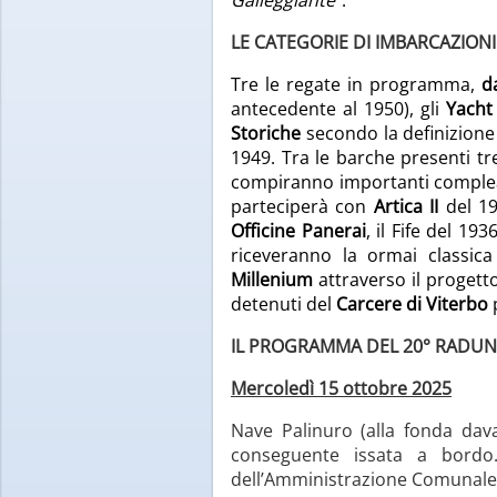
LE CATEGORIE DI IMBARCAZIONI
Tre le regate in programma,
d
antecedente al 1950), gli
Yacht 
Storiche
secondo la definizione 
1949. Tra le barche presenti tr
compiranno importanti comple
parteciperà con
Artica II
del 1
Officine Panerai
, il Fife del 19
riceveranno la ormai classica
Millenium
attraverso il proget
detenuti del
Carcere di Viterbo
p
IL PROGRAMMA DEL 20° RADU
Mercoledì 15 ottobre 2025
Nave Palinuro (alla fonda dava
conseguente issata a bordo. 
dell’Amministrazione Comunale, d