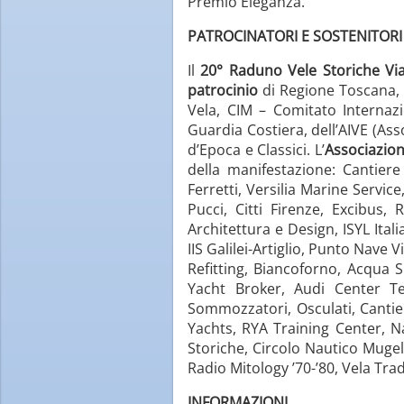
Premio Eleganza.
PATROCINATORI E SOSTENITORI
Il
20° Raduno Vele Storiche Vi
patrocinio
di Regione Toscana, 
Vela, CIM – Comitato Internazi
Guardia Costiera, dell’AIVE (As
d’Epoca e Classici. L’
Associazione
della manifestazione: Cantiere
Ferretti, Versilia Marine Servic
Pucci, Citti Firenze, Excibus
Architettura e Design, ISYL Ital
IIS Galilei-Artiglio, Punto Nave
Refitting, Biancoforno, Acqua S
Yacht Broker, Audi Center Te
Sommozzatori, Osculati, Cantier
Yachts, RYA Training Center, Na
Storiche, Circolo Nautico Mugell
Radio Mitology ’70-’80, Vela Tra
INFORMAZIONI