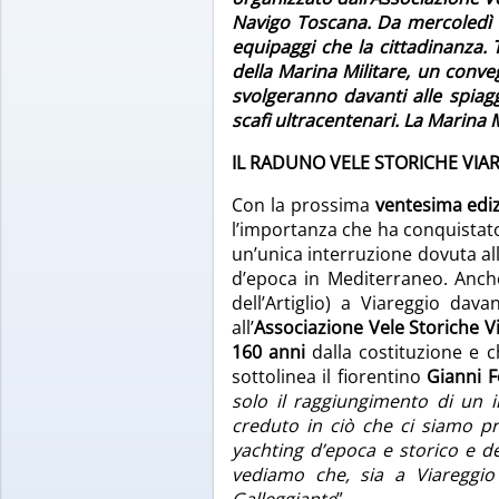
Navigo Toscana. Da mercoledì 1
equipaggi che la cittadinanza. 
della Marina Militare, un conveg
svolgeranno davanti alle spiag
scafi ultracentenari. La Marina M
IL RADUNO VELE STORICHE VIA
Con la prossima
ventesima edi
l’importanza che ha conquistato 
un’unica interruzione dovuta al
d’epoca in Mediterraneo. Anch
dell’Artiglio) a Viareggio dav
all’
Associazione Vele Storiche V
160 anni
dalla costituzione e c
sottolinea il fiorentino
Gianni 
solo il raggiungimento di un 
creduto in ciò che ci siamo pr
yachting d’epoca e storico e d
vediamo che, sia a Viareggio
Galleggiante
”.