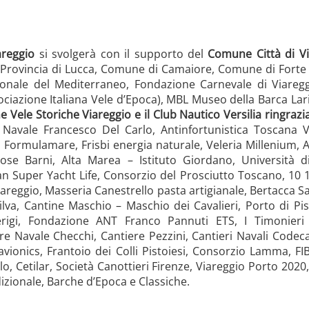
areggio
si svolgerà con il supporto del
Comune Città di Vi
Provincia di Lucca, Comune di Camaiore, Comune di Forte 
onale del Mediterraneo, Fondazione Carnevale di Viareggi
sociazione Italiana Vele d’Epoca), MBL Museo della Barca La
 Vele Storiche Viareggio e il Club Nautico Versilia ringrazia
 Navale Francesco Del Carlo, Antinfortunistica Toscana V
e, Formulamare, Frisbi energia naturale, Veleria Millenium,
, Rose Barni, Alta Marea – Istituto Giordano, Universit
ian Super Yacht Life, Consorzio del Prosciutto Toscano, 10 10 
 Viareggio, Masseria Canestrello pasta artigianale, Bertacca
ilva, Cantine Maschio – Maschio dei Cavalieri, Porto di P
rigi, Fondazione ANT Franco Pannuti ETS, I Timonieri
e Navale Checchi, Cantiere Pezzini, Cantieri Navali Codeca
vionics, Frantoio dei Colli Pistoiesi, Consorzio Lamma, F
o, Cetilar, Società Canottieri Firenze, Viareggio Porto 2020
dizionale, Barche d’Epoca e Classiche.