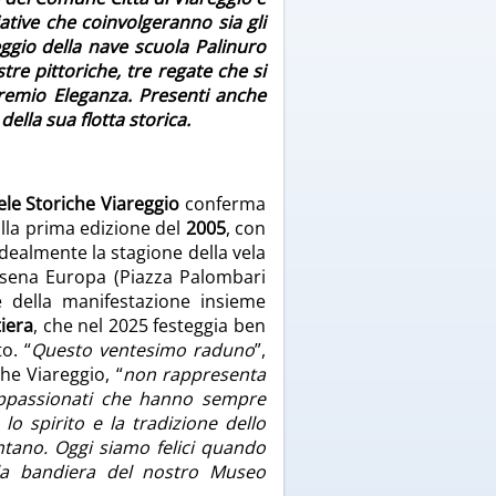
tive che coinvolgeranno sia gli
eggio della nave scuola Palinuro
tre pittoriche, tre regate che si
Premio Eleganza. Presenti anche
ella sua flotta storica.
le Storiche Viareggio
conferma
alla prima edizione del
2005
, con
dealmente la stagione della vela
rsena Europa (Piazza Palombari
e della manifestazione insieme
iera
, che nel 2025 festeggia ben
o. “
Questo ventesimo raduno
”,
he Viareggio, “
non rappresenta
 appassionati che hanno sempre
o spirito e la tradizione dello
ntano. Oggi siamo felici quando
 la bandiera del nostro Museo