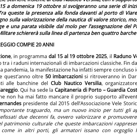
5 a domenica 19 ottobre si svolgeranno una serie di inizia
Tra queste la presenza alla fonda davanti al porto di Viar
no sulla valorizzazione della nautica di valore storico, mos
ge e una parata visibile dal molo per l’assegnazione del 
ilitare schiererà sulla linea di partenza ben quattro barche d
REGGIO COMPIE 20 ANNI
zione
, in programma
dal 15 al 19 ottobre 2025
, il
Raduno Ve
tra i raduni internazionali di imbarcazioni classiche. Fin d
la pandemia, la manifestazione ha infatti sempre concluso i
e quest’anno oltre
50 imbarcazioni
si ritroveranno in Da
anti alle banchine del
Club Nautico Versilia
, organizzator
iareggio
. Qui ha sede la
Capitaneria di Porto – Guardia Cost
he non ha mai fatto mancare il proprio supporto all’event
Fernandes
presidente dal 2015 dell’Associazione Vele Storic
importante traguardo, ma un nuovo inizio per tutti gli
efissati due decenni fa, ovvero valorizzare e promuovere l
el patrimonio culturale che queste imbarcazioni rapprese
 come in altri porti, gli armatori issano con orgoglio