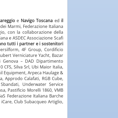
areggio
e
Navigo Toscana
ed
il
dei Marmi, Federazione Italiana
o, con la collaborazione della
riana e ASDEC Associazione Scafi
no tutti i partner e i sostenitori
ersilform, 4F Group, Cordificio
 Aubert Verniciature Yacht, Bazar
à di Genova – DAD Dipartimento
CFS, Silva Srl, Ubi Maior Italia,
 Sail Equipment, Arpeca Haulage &
isa, Approdo Calafati, RGB Cube,
 Sbandati, Underwater Service
sa, Pastificio Morelli 1860, VMB
IBaS Federazione Italiana Barche
, iCare, Club Subacqueo Artiglio,