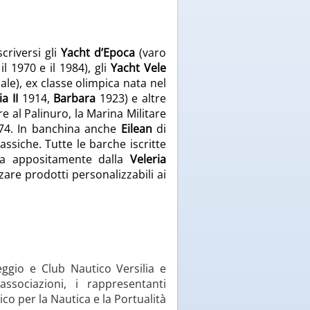
scriversi gli
Yacht d’Epoca
(varo
il 1970 e il 1984), gli
Yacht Vele
ale), ex classe olimpica nata nel
a II
1914,
Barbara
1923) e altre
re al Palinuro, la Marina Militare
74. In banchina anche
Eilean
di
assiche. Tutte le barche iscritte
ata appositamente dalla
Veleria
zzare prodotti personalizzabili ai
eggio e Club Nautico Versilia e
ssociazioni, i rappresentanti
co per la Nautica e la Portualità