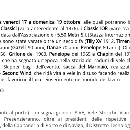
a venerdì 17 a domenica 19 ottobre
, alle quali potranno i
Classici
(varo antecedente al 1976), i
Classic IOR
(varo tra 
data dall’Associazione e i
5.50 Metri S.I.
(Stazza Internazion
e sono state varate oltre un secolo fa (
Tilly XV
1912,
Tirreni
anni (
Gazell
, 90 anni,
Danae
70 anni,
Penelope
60 anni). Olt
956,
Grifone
del 1963,
Penelope
del 1965 e
Chaplin
del 19
36 che ha segnato un’epoca nella storia dei raduni di vele cl
 “Skipper bag” dell’evento,
sacca del Marinaio
, realizz
to
Second Wind
, che ridà vita a vele in disuso facendo reali
er favorirne il loro reinserimento nel mondo del lavoro.
NO
nti al porto): consegna guidoni AIVE, Vele Storiche Viar
Presenzieranno, oltre ai presidenti delle rispettive a
ella Capitaneria di Porto e di Navigo, il Distretto Tecnologi