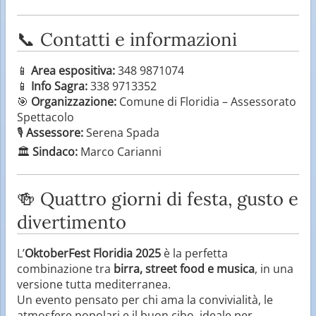
📞 Contatti e informazioni
📱
Area espositiva:
348 9871074
📱
Info Sagra:
338 9713352
🎯
Organizzazione:
Comune di Floridia – Assessorato
Spettacolo
🎙️
Assessore:
Serena Spada
🏛️
Sindaco:
Marco Carianni
🍻 Quattro giorni di festa, gusto e
divertimento
L’
OktoberFest Floridia 2025
è la perfetta
combinazione tra
birra, street food e musica
, in una
versione tutta mediterranea.
Un evento pensato per chi ama la convivialità, le
atmosfere popolari e il buon cibo, ideale per