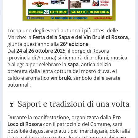
Torna uno degli eventi autunnali più attesi delle
Marche: la
Festa della Sapa e del Vin Brulé di Rosora
,
giunta quest’anno alla
26ª edizione
.
Dal
24 al 26 ottobre 2025
, il borgo di Rosora
(provincia di Ancona) si riempirà di profumi, musica
e allegria per celebrare la
sapa
, antica delizia
ottenuta dalla lenta cottura del mosto d’uva, e il
caldo e aromatico
vin brulé
, simbolo delle serate
autunnali.
🍷 Sapori e tradizioni di una volta
Durante la manifestazione, organizzata dalla
Pro
Loco di Rosora
con il patrocinio del Comune, sarà
possibile degustare piatti tipici marchigiani, dolci alla
sapa, caldarroste e naturalmente l’immancabile vin