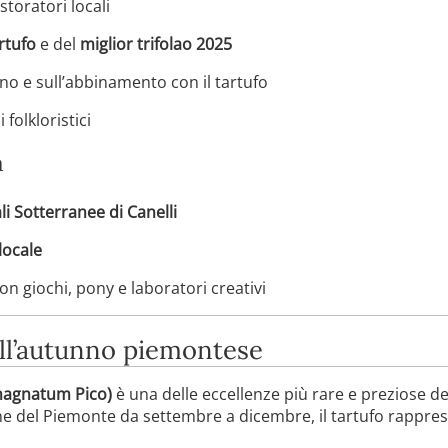
storatori locali
rtufo
e del
miglior trifolao 2025
ino e sull’abbinamento con il tartufo
 folkloristici
a
li Sotterranee di Canelli
locale
n giochi, pony e laboratori creativi
 dell’autunno piemontese
 magnatum Pico)
è una delle eccellenze più rare e preziose d
ine del Piemonte da settembre a dicembre, il tartufo rappre