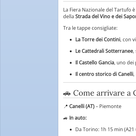
La Fiera Nazionale del Tartufo è 
della
Strada del Vino e dei Sapo
Tra le tappe consigliate:
La Torre dei Contini
, con 
Le Cattedrali Sotterranee
,
Il Castello Gancia
, uno dei
Il centro storico di Canelli
,
🚗 Come arrivare a C
📍
Canelli (AT)
– Piemonte
🚙
In auto:
Da Torino: 1h 15 min (A21 u