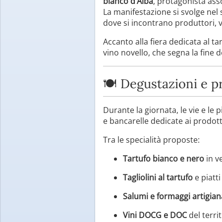
bianco d’Alba
, protagonista ass
La manifestazione si svolge nel
dove si incontrano produttori, v
Accanto alla fiera dedicata al ta
vino novello, che segna la fine de
🍽️ Degustazioni e pr
Durante la giornata, le vie e le
e bancarelle dedicate ai prodott
Tra le specialità proposte:
Tartufo bianco e nero
in ve
Tagliolini al tartufo
e piatt
Salumi e formaggi artigian
Vini DOCG e DOC
del terri