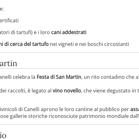
e:
rtificati
tori di tartufi) e i loro
cani addestrati
i di cerca del tartufo
nei vigneti e nei boschi circostanti
artin
anelli celebra la
Festa di San Martin
, un rito contadino che a
ei raccolti, è legato al
vino novello
, che viene degustato in t
tivinicoli di Canelli aprono le loro cantine al pubblico per
ass
tose gallerie storiche riconosciute patrimonio mondiale da
io