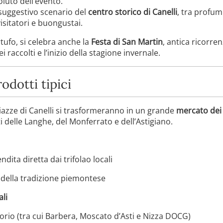
oluto dell’evento.
 suggestivo scenario del
centro storico di Canelli
, tra profum
isitatori e buongustai.
rtufo, si celebra anche la
Festa di San Martin
, antica ricorre
i raccolti e l’inizio della stagione invernale.
odotti tipici
 piazze di Canelli si trasformeranno in un grande
mercato dei
i delle Langhe, del Monferrato e dell’Astigiano.
ndita diretta dai trifolao locali
i della tradizione piemontese
ali
torio (tra cui Barbera, Moscato d’Asti e Nizza DOCG)