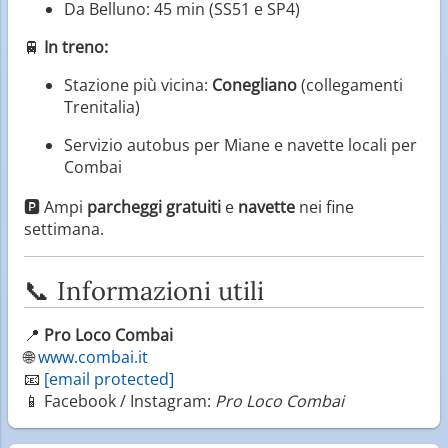
Da Belluno: 45 min (SS51 e SP4)
🚆
In treno:
Stazione più vicina:
Conegliano
(collegamenti
Trenitalia)
Servizio autobus per Miane e navette locali per
Combai
🅿️ Ampi
parcheggi gratuiti
e
navette
nei fine
settimana.
📞 Informazioni utili
📍
Pro Loco Combai
🌐
www.combai.it
📧
[email protected]
📱 Facebook / Instagram:
Pro Loco Combai