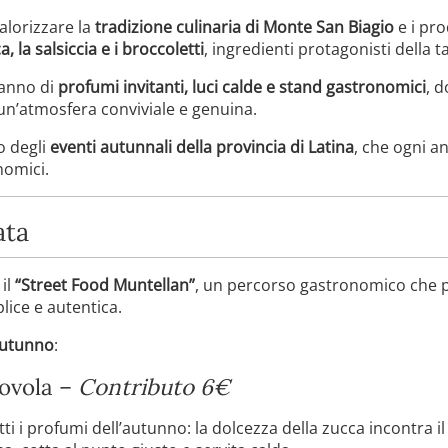
alorizzare la
tradizione culinaria di Monte San Biagio
e i pro
a, la salsiccia e i broccoletti
, ingredienti protagonisti della ta
ranno di
profumi invitanti, luci calde e stand gastronomici
, d
 un’atmosfera conviviale e genuina.
io degli
eventi autunnali della provincia di Latina
, che ogni a
nomici.
ata
 il
“Street Food Muntellan”
, un percorso gastronomico che pr
plice e autentica.
Autunno
:
rovola –
Contributo 6€
i i profumi dell’autunno: la dolcezza della zucca incontra il