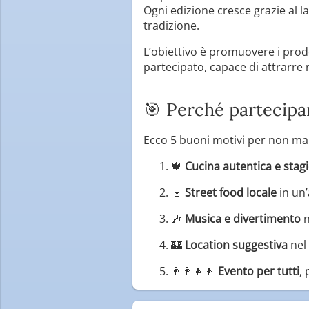
Ogni edizione cresce grazie al l
tradizione.
L’obiettivo è promuovere i prodo
partecipato, capace di attrarre r
🎯 Perché partecipa
Ecco 5 buoni motivi per non man
🍁
Cucina autentica e stag
🍷
Street food locale
in un
🎶
Musica e divertimento
n
🏰
Location suggestiva
nel 
👨‍👩‍👧‍👦
Evento per tutti
,