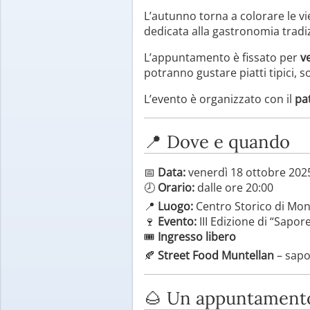
L’autunno torna a colorare le vi
dedicata alla gastronomia tradiz
L’appuntamento è fissato per
v
potranno gustare piatti tipici, s
L’evento è organizzato con il
pa
📍 Dove e quando
📅
Data:
venerdì 18 ottobre 202
🕗
Orario:
dalle ore 20:00
📍
Luogo:
Centro Storico di Mont
🍷
Evento:
III Edizione di “Sapo
🎟
Ingresso libero
🍂
Street Food Muntellan
– sapor
🌰 Un appuntamento 