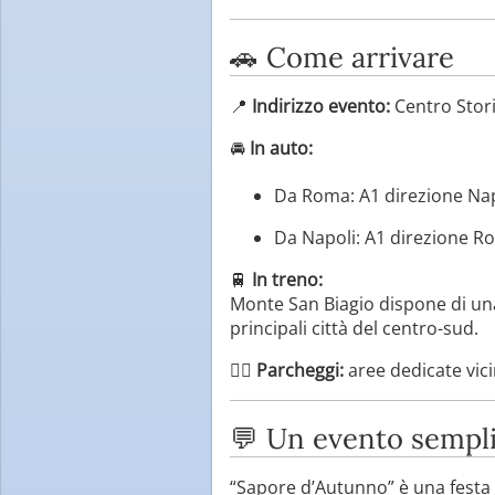
🚗 Come arrivare
📍
Indirizzo evento:
Centro Stori
🚘
In auto:
Da Roma: A1 direzione Napo
Da Napoli: A1 direzione Ro
🚆
In treno:
Monte San Biagio dispone di una
principali città del centro-sud.
🚶‍♀️
Parcheggi:
aree dedicate vici
💬 Un evento sempl
“Sapore d’Autunno” è una festa 