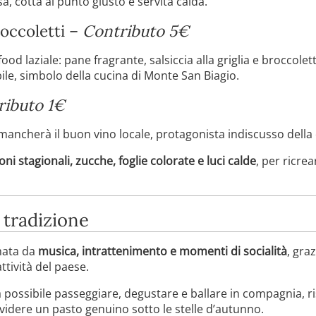
, cotta al punto giusto e servita calda.
roccoletti –
Contributo 5€
ood laziale: pane fragrante, salsiccia alla griglia e broccolett
ile, simbolo della cucina di Monte San Biagio.
ributo 1€
mancherà il buon vino locale, protagonista indiscusso della 
ni stagionali, zucche, foglie colorate e luci calde
, per ricre
e tradizione
imata da
musica, intrattenimento e momenti di socialità
, gra
ttività del paese.
rà possibile passeggiare, degustare e ballare in compagnia, ri
ividere un pasto genuino sotto le stelle d’autunno.