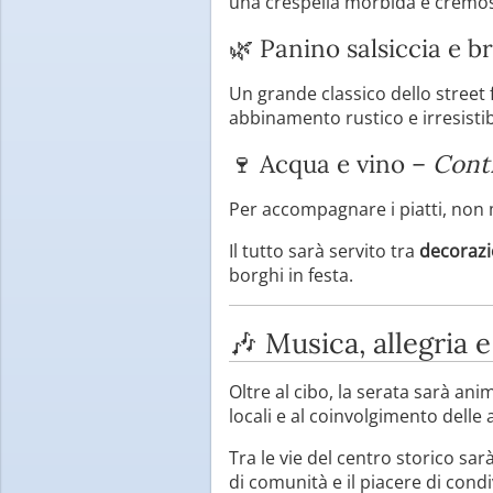
una crespella morbida e cremosa
🌿 Panino salsiccia e b
Un grande classico dello street f
abbinamento rustico e irresistib
🍷 Acqua e vino –
Cont
Per accompagnare i piatti, non 
Il tutto sarà servito tra
decorazio
borghi in festa.
🎶 Musica, allegria 
Oltre al cibo, la serata sarà an
locali e al coinvolgimento delle a
Tra le vie del centro storico sa
di comunità e il piacere di cond