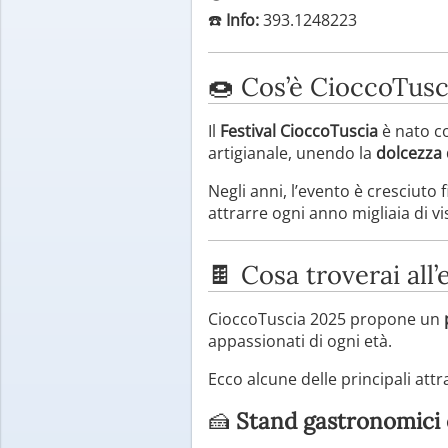
☎️
Info:
393.1248223
🍩 Cos’è CioccoTusc
Il
Festival CioccoTuscia
è nato co
artigianale, unendo la
dolcezza 
Negli anni, l’evento è cresciuto 
attrarre ogni anno migliaia di vi
🍫 Cosa troverai all
CioccoTuscia 2025 propone un
appassionati di ogni età.
Ecco alcune delle principali attra
🍰
Stand gastronomici e