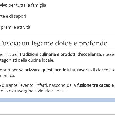
vivo
per tutta la famiglia
arte e di sapori
i premi e attività
a Tuscia: un legame dolce e profondo
io ricco di
tradizioni culinarie e prodotti d’eccellenza
: nocci
agonisti della cucina locale.
roprio per
valorizzare questi prodotti
attraverso il cioccolat
onomica.
 durante l’evento, infatti, nascono dalla
fusione tra cacao e 
lio extravergine e vini dolci locali.