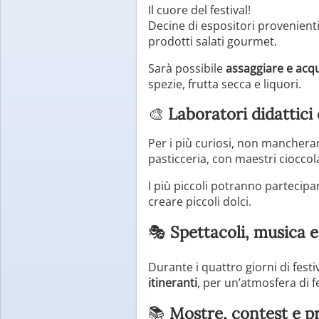
Il cuore del festival!
Decine di espositori provenienti d
prodotti salati gourmet.
Sarà possibile
assaggiare e acq
spezie, frutta secca e liquori.
🎨
Laboratori didattic
Per i più curiosi, non manchera
pasticceria, con maestri cioccol
I più piccoli potranno partecipa
creare piccoli dolci.
🎭
Spettacoli, musica e 
Durante i quattro giorni di festi
itineranti
, per un’atmosfera di f
📚
Mostre, contest e pr