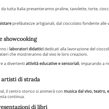
a tutta Italia presenteranno praline, tavolette, torte, cioccol
uistare
prelibatezze artigianali, dal cioccolato fondente alle
i e showcooking
nno i
laboratori didattici
dedicati alla lavorazione del cioccol
atieri che mostreranno dal vivo le loro creazioni.
re a divertenti
attività educative e sensoriali
, imparando a ri
artisti di strada
val, il centro storico si animerà con
musica dal vivo, teatro, e
esta continua.
esentazioni di libri