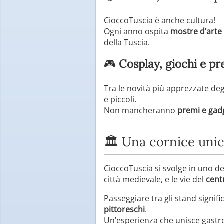
CioccoTuscia è anche cultura!
Ogni anno ospita
mostre d’arte 
della Tuscia.
🎮
Cosplay, giochi e pr
Tra le novità più apprezzate degl
e piccoli.
Non mancheranno
premi e gadg
🏛 Una cornice unica
CioccoTuscia si svolge in uno dei
città medievale, e le vie del
cent
Passeggiare tra gli stand signifi
pittoreschi
.
Un’esperienza che unisce gastro