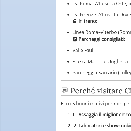
Da Roma: A1 uscita Orte, p
Da Firenze: A1 uscita Orvi
🚆
In treno:
Linea Roma–Viterbo (Roma
🅿️
Parcheggi consigliati:
Valle Faul
Piazza Martiri d’Ungheria
Parcheggio Sacrario (colle
💬 Perché visitare 
Ecco 5 buoni motivi per non per
🍫
Assaggia il miglior ciocc
🎨
Laboratori e showcooki