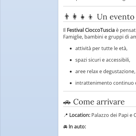
👨‍👩‍👧‍👦 Un evento
Il
Festival CioccoTuscia
è pensat
Famiglie, bambini e gruppi di a
attività per tutte le età,
spazi sicuri e accessibili,
aree relax e degustazione,
intrattenimento continuo d
🚗 Come arrivare
📍
Location:
Palazzo dei Papi e 
🚘
In auto: