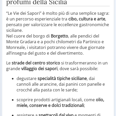
profumi della Sicilia
“Le Vie dei Sapori” è molto più di una semplice sagra:
è un percorso esperienziale tra
cibo, cultura e arte
,
pensato per valorizzare le eccellenze gastronomiche
siciliane.
Nel cuore del borgo di
Borgetto
, alle pendici del
Monte Gradara e a pochi chilometri da Partinico e
Monreale, i visitatori potranno vivere due giornate
all’insegna del gusto e del divertimento.
Le
strade del centro storico
si trasformeranno in un
grande
villaggio dei sapori
, dove sarà possibile:
degustare
specialità tipiche siciliane
, dai
cannoli alle arancine, dai panini con panelle e
crocché alla pasta con le sarde;
scoprire prodotti artigianali locali, come
olio,
miele, conserve e dolci tradizionali
;
assistere a
spettacoli dal vivo
e momenti di