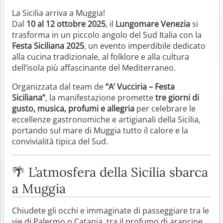
La Sicilia arriva a Muggia!
Dal
10 al 12 ottobre 2025
, il
Lungomare Venezia
si
trasforma in un piccolo angolo del Sud Italia con la
Festa Siciliana 2025
, un evento imperdibile dedicato
alla cucina tradizionale, al folklore e alla cultura
dell’isola più affascinante del Mediterraneo.
Organizzata dal team de
“A’ Vucciria – Festa
Siciliana”
, la manifestazione promette
tre giorni di
gusto, musica, profumi e allegria
per celebrare le
eccellenze gastronomiche e artigianali della Sicilia,
portando sul mare di Muggia tutto il calore e la
convivialità tipica del Sud.
🌴 L’atmosfera della Sicilia sbarca
a Muggia
Chiudete gli occhi e immaginate di passeggiare tra le
vie di Palermo o Catania, tra il profumo di arancine