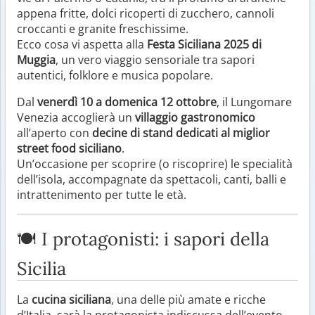
appena fritte, dolci ricoperti di zucchero, cannoli
croccanti e granite freschissime.
Ecco cosa vi aspetta alla
Festa Siciliana 2025 di
Muggia
, un vero viaggio sensoriale tra sapori
autentici, folklore e musica popolare.
Dal
venerdì 10 a domenica 12 ottobre
, il Lungomare
Venezia accoglierà un
villaggio gastronomico
all’aperto con
decine di stand dedicati al miglior
street food siciliano
.
Un’occasione per scoprire (o riscoprire) le specialità
dell’isola, accompagnate da spettacoli, canti, balli e
intrattenimento per tutte le età.
🍽️ I protagonisti: i sapori della
Sicilia
La
cucina siciliana
, una delle più amate e ricche
d’Italia, sarà la protagonista indiscussa dell’evento.