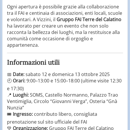
Ogni apertura è possibile grazie alla collaborazione
tra il FAI e centinaia di associazioni, enti locali, scuole
e volontari. A Vizzini, il
Gruppo FAI Terre del Calatino
ha lavorato per creare un evento che non solo
racconta la bellezza dei luoghi, ma la restituisce alla
comunità come occasione di orgoglio e
appartenenza.
Informazioni utili
📅
Date:
sabato 12 e domenica 13 ottobre 2025
🕘
Orari:
9:00–13:00 e 15:00–18:00 (ultime visite 12:30
e 17:30)
📍
Luoghi:
SOMS, Castello Normanno, Palazzo Trao
Ventimiglia, Circolo “Giovanni Verga”, Osteria “Gnà
Nunzia”
🎟️
Ingresso:
contributo libero, consigliata
prenotazione sul sito ufficiale del FAI
💚
Organizzazione:
Gruppo FAI Terre del Calatino