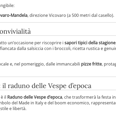
ngibile:
covaro-Mandela
, direzione Vicovaro (a 500 metri dal casello).
nvivialità
utto un’occasione per riscoprire i
sapori tipici della stagione
fiancata dalla salsiccia con i broccoli, ricetta rustica e genu
ocale e, nel pomeriggio, dalle immancabili
pizze fritte
, prota
 il raduno delle Vespe d’epoca
è il
Raduno delle Vespe d’epoca
, che trasformerà la festa in
imbolo del Made in Italy e del boom economico, rappresent
tile e libertà.