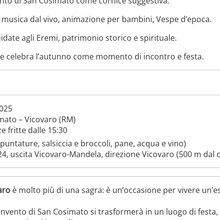
ento di San Cosimato come cornice suggestiva.
 musica dal vivo, animazione per bambini, Vespe d’epoca.
uidate agli Eremi, patrimonio storico e spirituale.
e celebra l’autunno come momento di incontro e festa.
2025
mato – Vicovaro (RM)
e fritte dalle 15:30
puntature, salsiccia e broccoli, pane, acqua e vino)
24, uscita Vicovaro-Mandela, direzione Vicovaro (500 m dal c
aro
è molto più di una sagra: è un’occasione per vivere un’
vento di San Cosimato si trasformerà in un luogo di festa, 