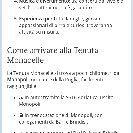
Musica e divertimento
: tra concerti dal vivo e dj
set, l’intrattenimento è garantito.
Esperienza per tutti
: famiglie, giovani,
appassionati di birra e curiosi troveranno
attività su misura.
Come arrivare alla Tenuta
Monacelle
La Tenuta Monacelle si trova a pochi chilometri da
Monopoli
, nel cuore della Puglia, facilmente
raggiungibile:
🚗 In auto: tramite la SS16 Adriatica, uscita
Monopoli.
🚆 In treno: stazione di Monopoli, con
collegamenti da Bari e Brindisi.
✈️ In aereo: aeroporti di Bari Palese e Brindisi,