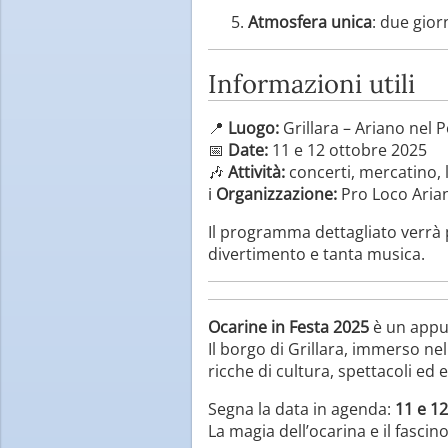
Atmosfera unica
: due gior
Informazioni utili
📍
Luogo:
Grillara – Ariano nel P
📅
Date:
11 e 12 ottobre 2025
🎶
Attività:
concerti, mercatino, 
ℹ️
Organizzazione:
Pro Loco Arian
Il programma dettagliato verrà 
divertimento e tanta musica.
Ocarine in Festa 2025
è un appun
Il borgo di Grillara, immerso ne
ricche di cultura, spettacoli ed
Segna la data in agenda:
11 e 12
La magia dell’ocarina e il fascin