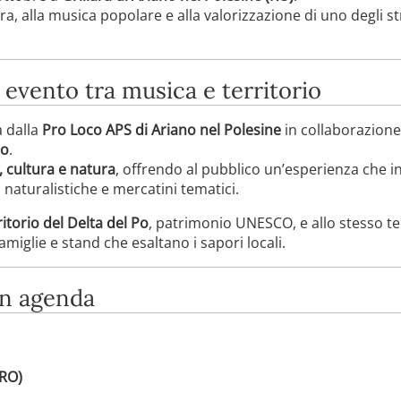
a, alla musica popolare e alla valorizzazione di uno degli st
 evento tra musica e territorio
a dalla
Pro Loco APS di Ariano nel Polesine
in collaborazione
to
.
, cultura e natura
, offrendo al pubblico un’esperienza che in
i naturalistiche e mercatini tematici.
ritorio del Delta del Po
, patrimonio UNESCO, e allo stesso t
famiglie e stand che esaltano i sapori locali.
in agenda
(RO)