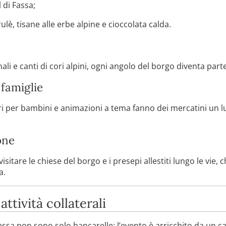
 di Fassa;
è, tisane alle erbe alpine e cioccolata calda.
li e canti di cori alpini, ogni angolo del borgo diventa parte
 famiglie
ori per bambini e animazioni a tema fanno dei mercatini un l
ione
visitare le chiese del borgo e i presepi allestiti lungo le vie
a.
ttività collaterali
Fassa non sono solo bancarelle: l’evento è arricchito da un ca