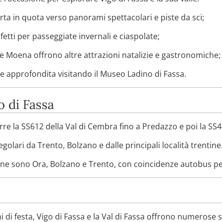
ta in quota verso panorami spettacolari e piste da sci;
etti per passeggiate invernali e ciaspolate;
 e Moena offrono altre attrazioni natalizie e gastronomiche;
 approfondita visitando il Museo Ladino di Fassa.
o di Fassa
rre la SS612 della Val di Cembra fino a Predazzo e poi la SS48
egolari da Trento, Bolzano e dalle principali località trentine
icine sono Ora, Bolzano e Trento, con coincidenze autobus per
ni di festa, Vigo di Fassa e la Val di Fassa offrono numerose 