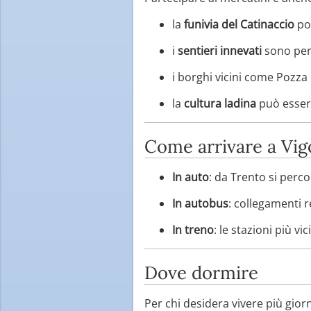
la
funivia del Catinaccio
por
i
sentieri innevati
sono perf
i borghi vicini come Pozza
la
cultura ladina
può essere
Come arrivare a Vig
In auto
: da Trento si perco
In autobus
: collegamenti r
In treno
: le stazioni più v
Dove dormire
Per chi desidera vivere più gior