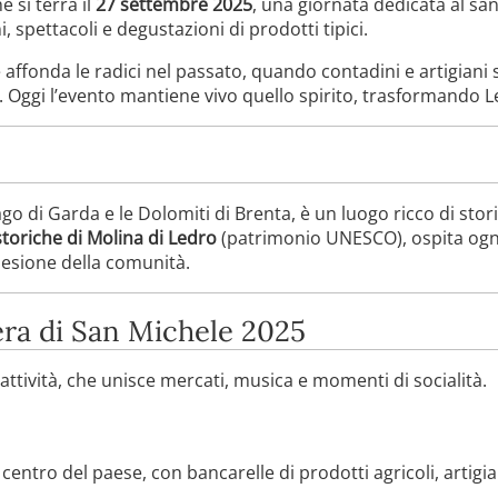
he si terrà il
27 settembre 2025
, una giornata dedicata al sa
 spettacoli e degustazioni di prodotti tipici.
affonda le radici nel passato, quando contadini e artigiani
li. Oggi l’evento mantiene vivo quello spirito, trasformando L
 Lago di Garda e le Dolomiti di Brenta, è un luogo ricco di stor
storiche di Molina di Ledro
(patrimonio UNESCO), ospita ogni
oesione della comunità.
ra di San Michele 2025
 attività, che unisce mercati, musica e momenti di socialità.
centro del paese, con bancarelle di prodotti agricoli, artigian