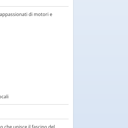
 appassionati di motori e
ocali
o che unisce il fascino del