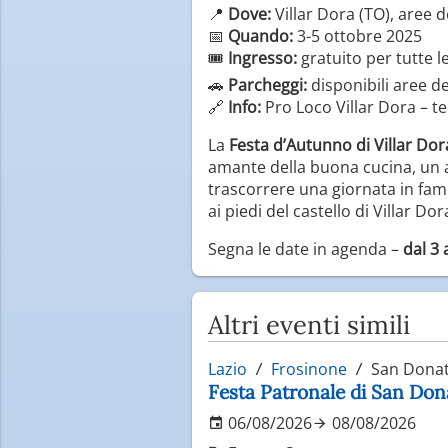
📍
Dove:
Villar Dora (TO), aree d
📅
Quando:
3-5 ottobre 2025
🎟
Ingresso:
gratuito per tutte le
🚗
Parcheggi:
disponibili aree de
🔗
Info:
Pro Loco Villar Dora – t
La
Festa d’Autunno di Villar Do
amante della buona cucina, un 
trascorrere una giornata in fam
ai piedi del castello di Villar Dor
Segna le date in agenda –
dal 3 
Altri eventi simili
Lazio
Frosinone
San Donat
Festa Patronale di San Do
06/08/2026
08/08/2026