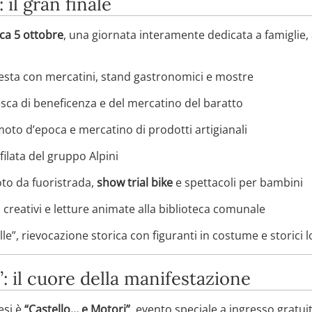
il gran finale
a 5 ottobre
, una giornata interamente dedicata a famiglie,
festa con mercatini, stand gastronomici e mostre
sca di beneficenza e del mercatino del baratto
oto d’epoca e mercatino di prodotti artigianali
ilata del gruppo Alpini
to da fuoristrada,
show trial bike
e spettacoli per bambini
 creativi e letture animate alla biblioteca comunale
e”, rievocazione storica con figuranti in costume e storici l
: il cuore della manifestazione
esi è
“Castello… e Motori”
, evento speciale a ingresso gratuit