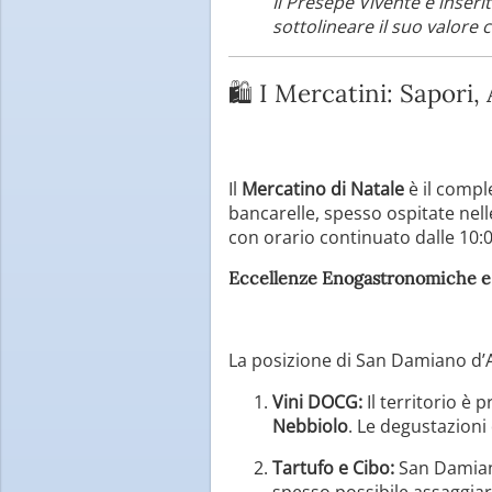
Il Presepe Vivente è inseri
sottolineare il suo valore 
🛍️ I Mercatini: Sapori,
Il
Mercatino di Natale
è il compl
bancarelle, spesso ospitate nell
con orario continuato dalle 10:0
Eccellenze Enogastronomiche e 
La posizione di San Damiano d’A
Vini DOCG:
Il territorio è 
Nebbiolo
. Le degustazioni 
Tartufo e Cibo:
San Damiano
spesso possibile assaggiare