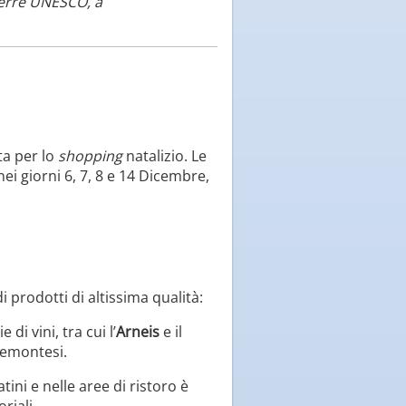
 Terre UNESCO, a
ta per lo
shopping
natalizio. Le
ei giorni 6, 7, 8 e 14 Dicembre,
i prodotti di altissima qualità:
 di vini, tra cui l’
Arneis
e il
iemontesi.
tini e nelle aree di ristoro è
riali.