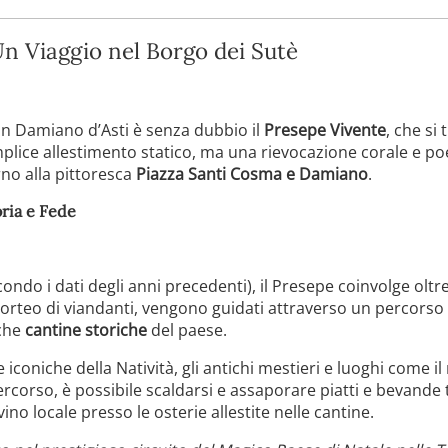
Un Viaggio nel Borgo dei Sutè
San Damiano d’Asti è senza dubbio il
Presepe Vivente
, che si
ice allestimento statico, ma una rievocazione corale e poe
rno alla pittoresca
Piazza Santi Cosma e Damiano
.
ria e Fede
ondo i dati degli anni precedenti), il Presepe coinvolge oltre
orteo di viandanti, vengono guidati attraverso un percorso ch
iche
cantine storiche
del paese.
iconiche della Natività, gli antichi mestieri e luoghi come 
ercorso, è possibile scaldarsi e assaporare piatti e bevande t
no locale presso le osterie allestite nelle cantine.