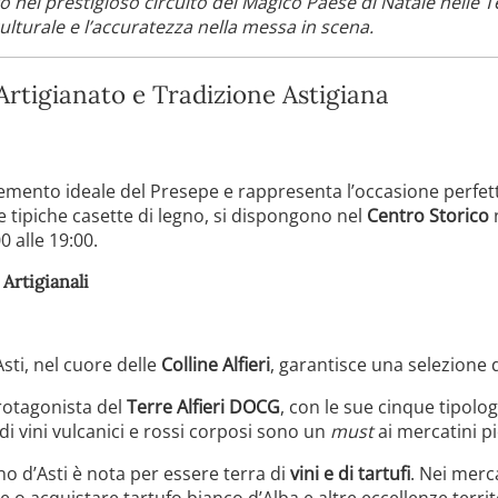
to nel prestigioso circuito del Magico Paese di Natale nelle
culturale e l’accuratezza nella messa in scena.
 Artigianato e Tradizione Astigiana
emento ideale del Presepe e rappresenta l’occasione perfet
e tipiche casette di legno, si dispongono nel
Centro Storico
n
0 alle 19:00.
Artigianali
sti, nel cuore delle
Colline Alfieri
, garantisce una selezione d
protagonista del
Terre Alfieri DOCG
, con le sue cinque tipologie
di vini vulcanici e rossi corposi sono un
must
ai mercatini p
 d’Asti è nota per essere terra di
vini e di tartufi
. Nei merca
 o acquistare tartufo bianco d’Alba e altre eccellenze territo