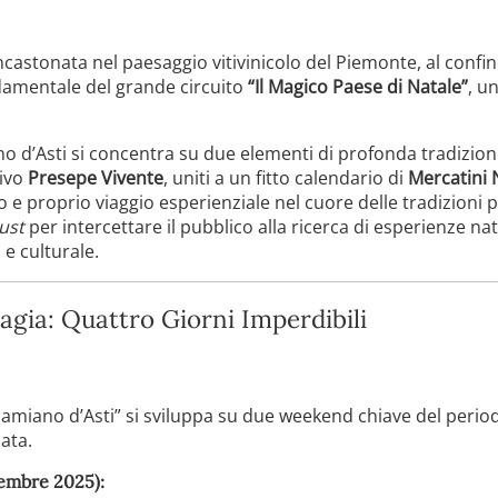
incastonata nel paesaggio vitivinicolo del Piemonte, al confin
damentale del grande circuito
“Il Magico Paese di Natale”
, u
 d’Asti si concentra su due elementi di profonda tradizione 
tivo
Presepe Vivente
, uniti a un fitto calendario di
Mercatini N
 e proprio viaggio esperienziale nel cuore delle tradizioni 
ust
per intercettare il pubblico alla ricerca di esperienze nat
 e culturale.
Magia: Quattro Giorni Imperdibili
amiano d’Asti” si sviluppa su due weekend chiave del perio
ata.
cembre 2025):