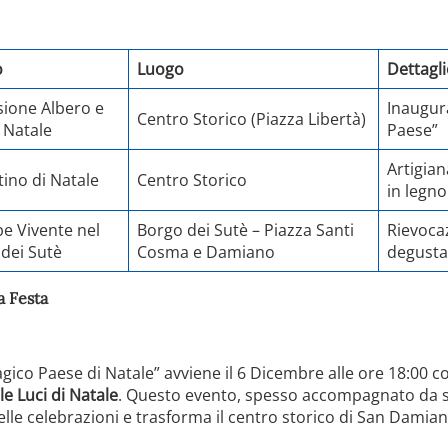
o
Luogo
Dettagl
ione Albero e
Inaugura
Centro Storico (Piazza Libertà)
i Natale
Paese”
Artigia
ino di Natale
Centro Storico
in legno
e Vivente nel
Borgo dei Sutè – Piazza Santi
Rievocaz
dei Sutè
Cosma e Damiano
degusta
a Festa
agico Paese di Natale” avviene il 6 Dicembre alle ore 18:00
le Luci di Natale
. Questo evento, spesso accompagnato da s
delle celebrazioni e trasforma il centro storico di San Dami