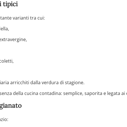
 tipici
tante varianti tra cui:
ella,
 extravergine,
oletti,
ciaria arricchiti dalla verdura di stagione.
enza della cucina contadina: semplice, saporita e legata ai ci
igianato
zio: