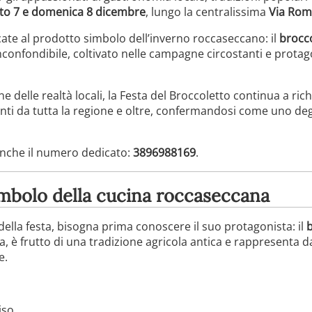
to 7 e domenica 8 dicembre
, lungo la centralissima
Via Ro
te al prodotto simbolo dell’inverno roccaseccano: il
brocc
nconfondibile, coltivato nelle campagne circostanti e protag
e delle realtà locali, la Festa del Broccoletto continua a ri
enti da tutta la regione e oltre, confermandosi come uno deg
anche il numero dedicato:
3896988169
.
simbolo della cucina roccaseccana
lla festa, bisogna prima conoscere il suo protagonista: il
b
a, è frutto di una tradizione agricola antica e rappresenta 
e.
iso,