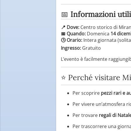
📅
Informazioni utili
📍 Dove:
Centro storico di Mira
📅 Quando:
Domenica
14 dicem
🕒 Orario:
Intera giornata (solita
Ingresso:
Gratuito
L’evento è facilmente raggiungibi
⭐ Perché visitare M
Per scoprire
pezzi rari e a
Per vivere un’atmosfera ric
Per trovare
regali di Natal
Per trascorrere una giorna