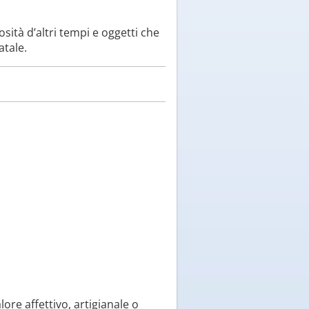
sità d’altri tempi e oggetti che
atale.
:
ore affettivo, artigianale o