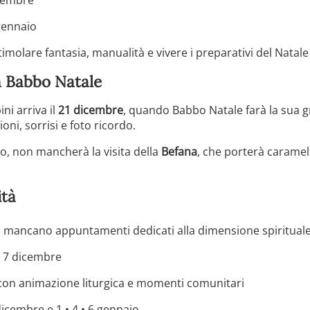
gennaio
imolare fantasia, manualità e vivere i preparativi del Natale
n Babbo Natale
ni arriva il
21 dicembre
, quando Babbo Natale farà la sua 
oni, sorrisi e foto ricordo.
naio, non mancherà la visita della
Befana
, che porterà caramel
ità
n mancano appuntamenti dedicati alla dimensione spirituale
 7 dicembre
on animazione liturgica e momenti comunitari
dicembre e 1 • 4 • 6 gennaio