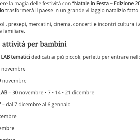
ere la magia delle festività con
“Natale in Festa – Edizione 2
io
trasformerà il paese in un grande villaggio natalizio fatto d
li, presepi, mercatini, cinema, concerti e incontri cultural
e familiare.
 attività per bambini
i
LAB tematici
dedicati ai più piccoli, perfetti per entrare nello
3 novembre
9 novembre
LAB
– 30 novembre • 7 • 14 • 21 dicembre
”
– dal 7 dicembre al 6 gennaio
icembre
cembre
cembre