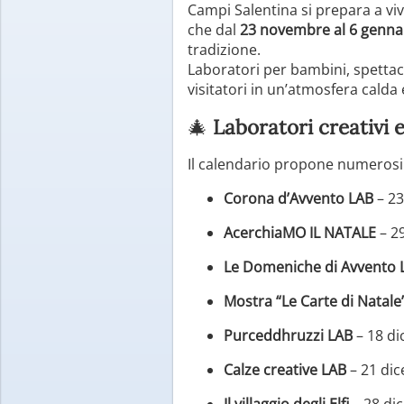
Campi Salentina si prepara a viv
che dal
23 novembre al 6 genna
tradizione.
Laboratori per bambini, spettaco
visitatori in un’atmosfera calda 
🎄
Laboratori creativi e
Il calendario propone numeros
Corona d’Avvento LAB
– 2
AcerchiaMO IL NATALE
– 2
Le Domeniche di Avvento 
Mostra “Le Carte di Natale
Purceddhruzzi LAB
– 18 d
Calze creative LAB
– 21 di
Il villaggio degli Elfi
– 28 di