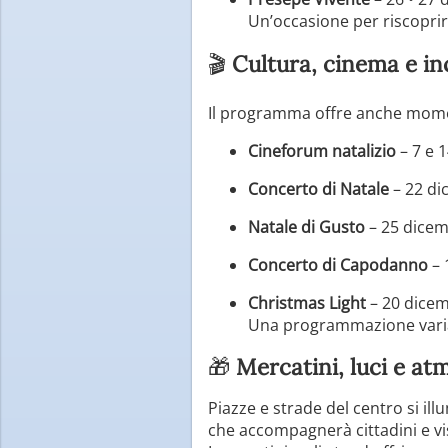
Un’occasione per riscoprire
🎬
Cultura, cinema e in
Il programma offre anche moment
Cineforum natalizio
– 7 e 
Concerto di Natale
– 22 d
Natale di Gusto
– 25 dice
Concerto di Capodanno
– 
Christmas Light
– 20 dicem
Una programmazione varia 
🎁
Mercatini, luci e at
Piazze e strade del centro si i
che accompagnerà cittadini e vis