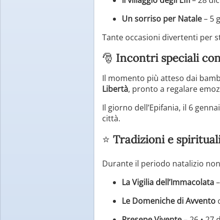
Un sorriso per Natale
– 5 
Tante occasioni divertenti per st
🎅
Incontri speciali co
Il momento più atteso dai bambi
Libertà
, pronto a regalare emozi
Il giorno dell’Epifania, il 6 gen
città.
⭐
Tradizioni e spiritual
Durante il periodo natalizio no
La Vigilia dell’Immacolata
–
Le Domeniche di Avvento
c
Presepe Vivente
– 26 • 27 