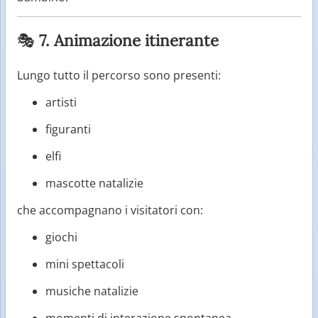
🎭
7. Animazione itinerante
Lungo tutto il percorso sono presenti:
artisti
figuranti
elfi
mascotte natalizie
che accompagnano i visitatori con:
giochi
mini spettacoli
musiche natalizie
momenti di interazione spontanea