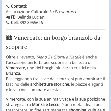
📞
Contatti:
Associazione Culturale
La Presentosa
📲
FB:
Belinda Luciani
📞
Cell:
392 8955626
🏙️ Vimercate: un borgo brianzolo da
scoprire
Oltre all’evento,
Meno 31 Giorni a Natale
è anche
l’occasione perfetta per scoprire la bellezza di
Vimercate
, uno dei borghi più caratteristici della
Brianza
.
Passeggiando tra le vie del centro, si può ammirare il
fascino delle
architetture storiche
, le piazze eleganti
e le vetrine illuminate a festa.
Vimercate, con la sua anima vivace e la sua posizione
strategica tra
Monza e Lecco
, è una meta ideale per
trascorrere un fine settimana tra
shopping, cultura e