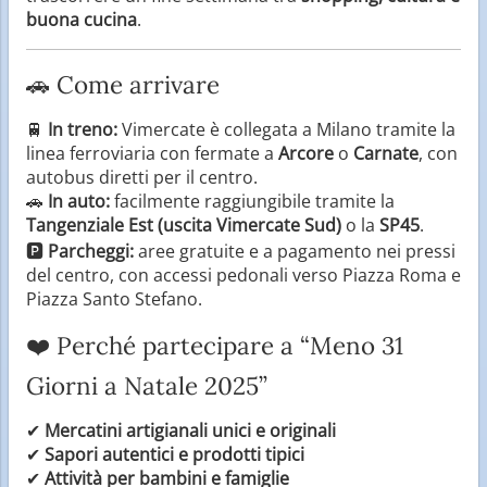
buona cucina
.
🚗 Come arrivare
🚆
In treno:
Vimercate è collegata a Milano tramite la
linea ferroviaria con fermate a
Arcore
o
Carnate
, con
autobus diretti per il centro.
🚗
In auto:
facilmente raggiungibile tramite la
Tangenziale Est (uscita Vimercate Sud)
o la
SP45
.
🅿️
Parcheggi:
aree gratuite e a pagamento nei pressi
del centro, con accessi pedonali verso Piazza Roma e
Piazza Santo Stefano.
❤️ Perché partecipare a “Meno 31
Giorni a Natale 2025”
✔
Mercatini artigianali unici e originali
✔
Sapori autentici e prodotti tipici
✔
Attività per bambini e famiglie