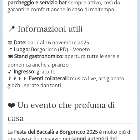
parcheggio e servizio bar
sempre attivo, così da
garantire comfort anche in caso di maltempo.
📍 Informazioni utili
📅
Date:
dal 7 al 16 novembre 2025
📍
Luogo:
Borgoricco (PD) – Veneto
🍽️
Stand gastronomico:
apertura tutte le sere e
domenica anche a pranzo
🎵
Ingresso:
gratuito
👨‍👩‍👧‍👦
Eventi collaterali:
musica live, artigianato,
giochi, serate danzanti
❤️ Un evento che profuma di
casa
La
Festa del Baccalà a Borgoricco 2025
è molto più di
una sagra: è un viaggio nei
sapori autentici del