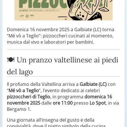
Domenica 16 novembre 2025 a Galbiate (LC) torna
“Mé vò a Teglio”: pizzoccheri cucinati al momento,
musica dal vivo e laboratori per bambini.
🍽️ Un pranzo valtellinese ai piedi
del lago
Il profumo della Valtellina arriva a
Galbiate (LC)
con
“
Mé vò a Teglio
”, l’evento dedicato ai celebri
pizzoccheri di Teglio
, in programma
domenica 16
novembre 2025
dalle
ore 11:00
presso
Lo Spot
, in via
Bergamo 1.
Una giornata all’insegna del gusto e della
convivialità, dove il piatto simbolo della cucina