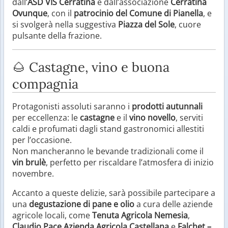
dall’
ASD VIS Cerratina
e dall’associazione
Cerratina
Ovunque
, con il
patrocinio del Comune di Pianella
, e
si svolgerà nella suggestiva
Piazza del Sole
, cuore
pulsante della frazione.
🌰 Castagne, vino e buona
compagnia
Protagonisti assoluti saranno i
prodotti autunnali
per eccellenza: le
castagne
e il
vino novello
, serviti
caldi e profumati dagli stand gastronomici allestiti
per l’occasione.
Non mancheranno le bevande tradizionali come il
vin brulè
, perfetto per riscaldare l’atmosfera di inizio
novembre.
Accanto a queste delizie, sarà possibile partecipare a
una
degustazione di pane e olio
a cura delle aziende
agricole locali, come
Tenuta Agricola Nemesia
,
Claudio Pace Azienda Agricola Castellana
e
Falchet –