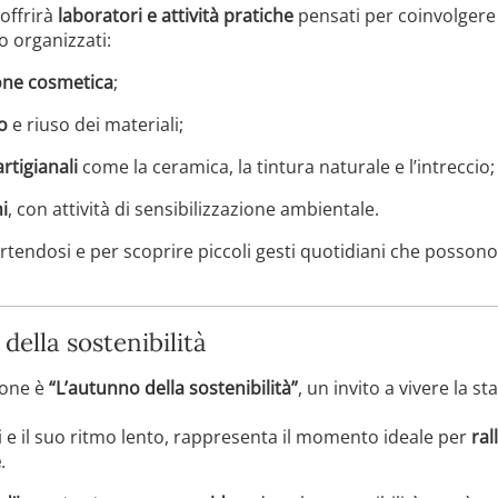
 offrirà
laboratori e attività pratiche
pensati per coinvolgere 
 organizzati:
one cosmetica
;
o
e riuso dei materiali;
rtigianali
come la ceramica, la tintura naturale e l’intreccio;
i
, con attività di sensibilizzazione ambientale.
tendosi e per scoprire piccoli gesti quotidiani che possono 
della sostenibilità
zione è
“L’autunno della sostenibilità”
, un invito a vivere la 
di e il suo ritmo lento, rappresenta il momento ideale per
ral
e
.