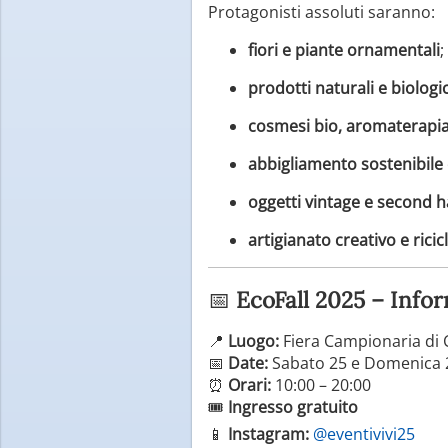
Protagonisti assoluti saranno:
fiori e piante ornamentali
;
prodotti naturali e biologic
cosmesi bio, aromaterapia
abbigliamento sostenibil
oggetti vintage e second 
artigianato creativo e ricic
📅
EcoFall 2025 – Infor
📍
Luogo:
Fiera Campionaria di C
📅
Date:
Sabato 25 e Domenica 
⏰
Orari:
10:00 – 20:00
🎟️
Ingresso gratuito
📱
Instagram:
@eventivivi25