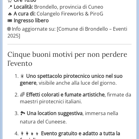
📍
Località:
Brondello, provincia di Cuneo
🔥
A cura di:
Colangelo Fireworks & PiroG
🎟️
Ingresso libero
🌐 Info aggiornate su: [Comune di Brondello – Eventi
2025]
Cinque buoni motivi per non perdere
l’evento
🎇
Uno spettacolo pirotecnico unico nel suo
genere
, visibile anche alla luce del giorno.
🌈
Effetti colorati e fumate artistiche
, firmate da
maestri pirotecnici italiani.
🏞️
Una location suggestiva
, immersa nella
natura del Cuneese.
👨‍👩‍👧‍👦
Evento gratuito e adatto a tutta la