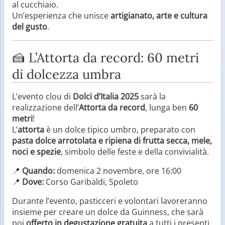
al cucchiaio.
Un’esperienza che unisce
artigianato, arte e cultura
del gusto
.
🍰 L’Attorta da record: 60 metri
di dolcezza umbra
L’evento clou di
Dolci d’Italia 2025
sarà la
realizzazione dell’
Attorta da record
, lunga ben
60
metri
!
L’
attorta
è un dolce tipico umbro, preparato con
pasta dolce arrotolata e ripiena di frutta secca, mele,
noci e spezie
, simbolo delle feste e della convivialità.
📍
Quando:
domenica 2 novembre, ore 16:00
📍
Dove:
Corso Garibaldi, Spoleto
Durante l’evento, pasticceri e volontari lavoreranno
insieme per creare un dolce da Guinness, che sarà
poi
offerto in degustazione gratuita
a tutti i presenti.