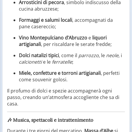
Arrosticini di pecora
, simbolo indiscusso della
cucina abruzzese;
Formaggi e salumi locali
, accompagnati da
pane casereccio;
Vino Montepulciano d’Abruzzo
e
liquori
artigianali
, per riscaldare le serate fredde;
Dolci natalizi tipici
, come il
parrozzo
, le
neole
, i
calcionetti
e le
ferratelle
;
Miele, confetture e torroni artigianali
, perfetti
come souvenir golosi.
Il profumo di dolci e spezie accompagnerà ogni
passo, creando un’atmosfera accogliente che sa di
casa.
🎶
Musica, spettacoli e intrattenimento
Durante i tre giorni del mercatino,
Massa d’Albe
si