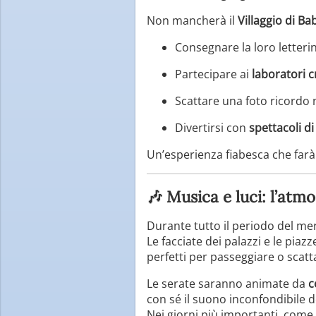
Non mancherà il
Villaggio di B
Consegnare la loro letter
Partecipare ai
laboratori cr
Scattare una foto ricordo 
Divertirsi con
spettacoli di
Un’esperienza fiabesca che farà s
🎶 Musica e luci: l’atmo
Durante tutto il periodo del me
Le facciate dei palazzi e le pia
perfetti per passeggiare o scatt
Le serate saranno animate da
c
con sé il suono inconfondibile d
Nei giorni più importanti, come l