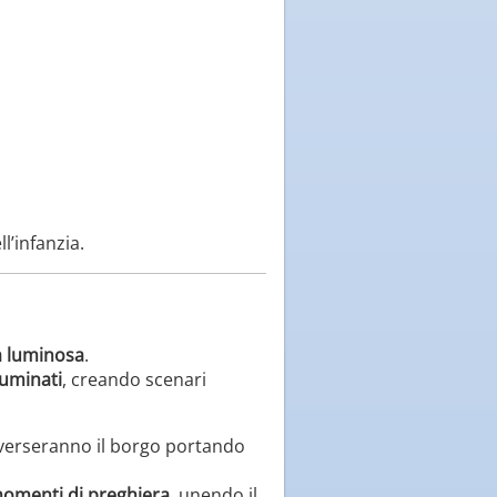
l’infanzia.
a luminosa
.
lluminati
, creando scenari
verseranno il borgo portando
 momenti di preghiera
, unendo il