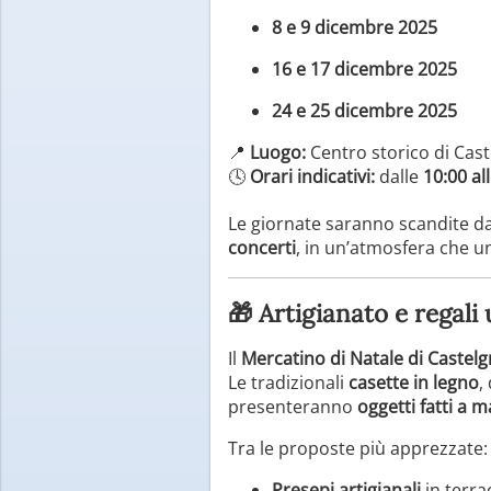
8 e 9 dicembre 2025
16 e 17 dicembre 2025
24 e 25 dicembre 2025
📍
Luogo:
Centro storico di Cast
🕓
Orari indicativi:
dalle
10:00 al
Le giornate saranno scandite da
concerti
, in un’atmosfera che uni
🎁 Artigianato e regali 
Il
Mercatino di Natale di Castel
Le tradizionali
casette in legno
,
presenteranno
oggetti fatti a m
Tra le proposte più apprezzate:
Presepi artigianali
in terra