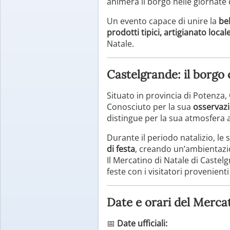
animerà il borgo nelle giornate d
Un evento capace di unire la
be
prodotti tipici, artigianato local
Natale.
Castelgrande: il borgo 
Situato in provincia di Potenza,
Conosciuto per la sua
osservazi
distingue per la sua atmosfera a
Durante il periodo natalizio, le 
di festa
, creando un’ambientazi
Il Mercatino di Natale di Caste
feste con i visitatori provenienti
Date e orari del Merca
📅
Date ufficiali: