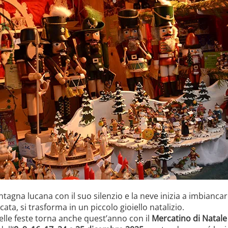
agna lucana con il suo silenzio e la neve inizia a imbiancare
cata, si trasforma in un piccolo gioiello natalizio.
lle feste torna anche quest’anno con il
Mercatino di Natale