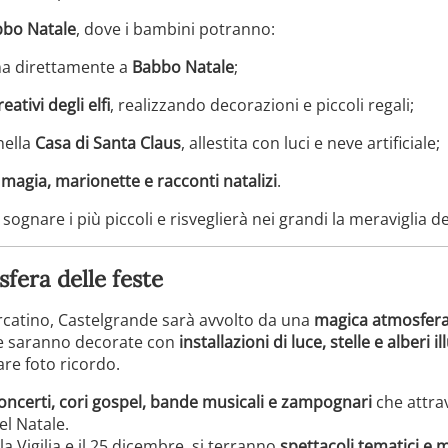
abbo Natale
, dove i bambini potranno:
ina direttamente a
Babbo Natale
;
eativi degli elfi
, realizzando decorazioni e piccoli regali;
nella
Casa di Santa Claus
, allestita con luci e neve artificiale;
 magia, marionette e racconti natalizi
.
ognare i più piccoli e risveglierà nei grandi la meraviglia del
sfera delle feste
rcatino, Castelgrande sarà avvolto da una
magica atmosfer
zze saranno decorate con
installazioni di luce, stelle e alberi i
are foto ricordo.
oncerti, cori gospel, bande musicali e zampognari
che attra
el Natale.
a Vigilia e il 25 dicembre, si terranno
spettacoli tematici e