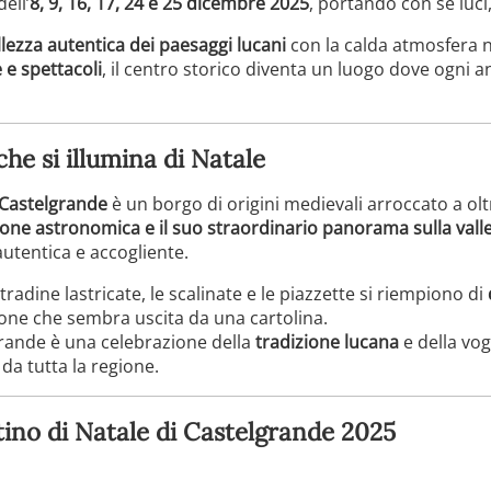
ell’
8, 9, 16, 17, 24 e 25 dicembre 2025
, portando con sé luci
llezza autentica dei paesaggi lucani
con la calda atmosfera na
e e spettacoli
, il centro storico diventa un luogo dove ogni 
che si illumina di Natale
Castelgrande
è un borgo di origini medievali arroccato a oltr
one astronomica e il suo straordinario panorama sulla valle
utentica e accogliente.
stradine lastricate, le scalinate e le piazzette si riempiono di
one che sembra uscita da una cartolina.
lgrande è una celebrazione della
tradizione lucana
e della vog
 da tutta la regione.
tino di Natale di Castelgrande 2025