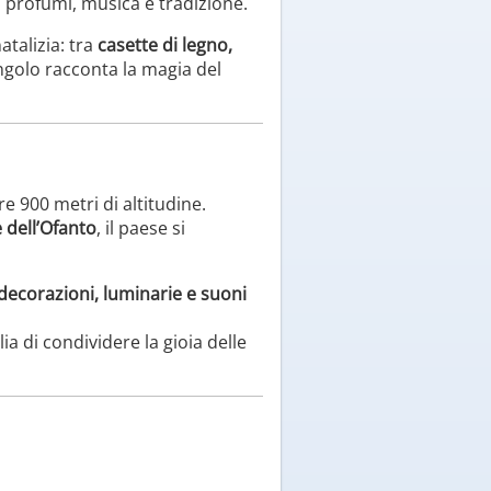
, profumi, musica e tradizione.
talizia: tra
casette di legno,
angolo racconta la magia del
e 900 metri di altitudine.
 dell’Ofanto
, il paese si
decorazioni, luminarie e suoni
lia di condividere la gioia delle