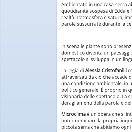
Ambientato in una casa-serra ab
quotidianità sospesa di Edda e 
realtà. L’atmosfera è satura, i
parole sussurrate durante la cen
In scena le piante sono presenze
domestico diventa un paesaggio e
spettacolo si sviluppa in un lin
La regia di
Alessia Cristofanilli
co
attraversati da ciò che accade den
una condizione ambientale, in u
politico generale. È proprio in
visionaria dello spettacolo. La c
deragliamenti della parola e del
Microclima
è un’opera che si in
poter nominare la propria inquie
piccola serra che abitiamo ogni