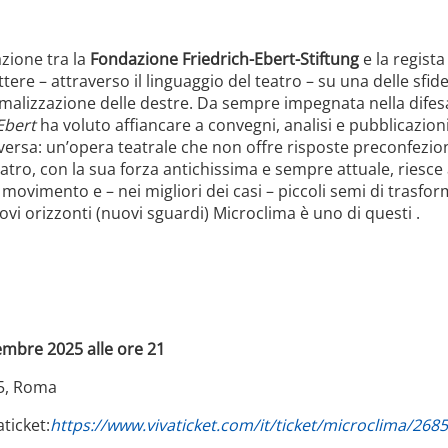
azione tra la
Fondazione Friedrich-Ebert-Stiftung
e la regis
lettere – attraverso il linguaggio del teatro – su una delle sfid
alizzazione delle destre. Da sempre impegnata nella difesa 
Ebert
ha voluto affiancare a convegni, analisi e pubblicazion
rsa: un’opera teatrale che non offre risposte preconfezion
eatro, con la sua forza antichissima e sempre attuale, riesce 
movimento e – nei migliori dei casi – piccoli semi di trasfor
i orizzonti (nuovi sguardi) Microclima è uno di questi .
embre 2025 alle ore 21
75, Roma
aticket:
https://www.vivaticket.com/it/ticket/microclima/268