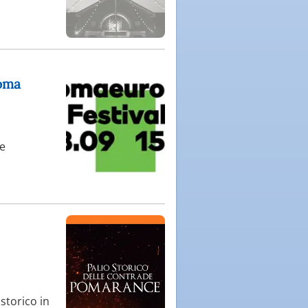
Roma
le
storico in