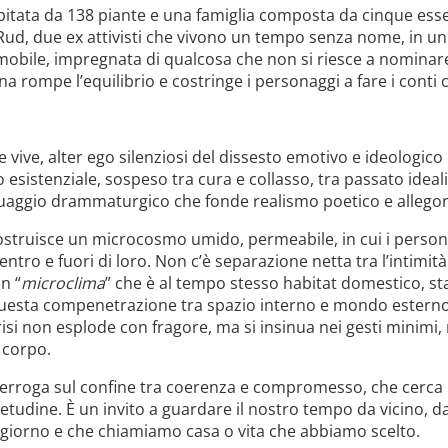
itata da 138 piante e una famiglia composta da cinque esse
Rud, due ex attivisti che vivono un tempo senza nome, in u
mmobile, impregnata di qualcosa che non si riesce a nominare
a rompe l’equilibrio e costringe i personaggi a fare i conti 
 vive, alter ego silenziosi del dissesto emotivo e ideologic
sistenziale, sospeso tra cura e collasso, tra passato ideal
guaggio drammaturgico che fonde realismo poetico e allegori
struisce un microcosmo umido, permeabile, in cui i perso
tro e fuori di loro. Non c’è separazione netta tra l’intimità e
n “
microclima
” che è al tempo stesso habitat domestico, sta
 questa compenetrazione tra spazio interno e mondo esterno
risi non esplode con fragore, ma si insinua nei gesti minimi, ne
 corpo.
terroga sul confine tra coerenza e compromesso, che cerca 
tudine. È un invito a guardare il nostro tempo da vicino, da
 giorno e che chiamiamo casa o vita che abbiamo scelto.