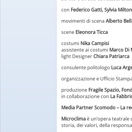
con
Federico Gatti, Sylvia Milto
movimenti di scena
Alberto Bel
scene
Eleonora Ticca
costumi
Nika Campisi
assistente ai costumi
Marco Di 
light Designer
Chiara Patriarca
consulente politologo
Luca Arg
organizzazione e Ufficio Stamp
produzione
Fragile Spazio, Fon
in collaborazione con
La Fabbric
Media Partner Scomodo – La re
Microclima
è un’opera teatrale 
storia, dei valori, della responsa