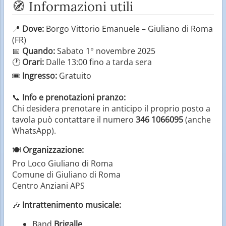
🧭 Informazioni utili
📍
Dove:
Borgo Vittorio Emanuele – Giuliano di Roma
(FR)
📅
Quando:
Sabato 1° novembre 2025
🕐
Orari:
Dalle 13:00 fino a tarda sera
🎟️
Ingresso:
Gratuito
📞
Info e prenotazioni pranzo:
Chi desidera prenotare in anticipo il proprio posto a
tavola può contattare il numero
346 1066095
(anche
WhatsApp).
🍽️
Organizzazione:
Pro Loco Giuliano di Roma
Comune di Giuliano di Roma
Centro Anziani APS
🎶
Intrattenimento musicale:
Band
Brigalle