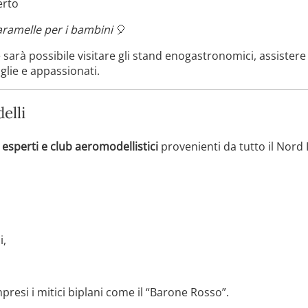
erto
aramelle per i bambini
🎈
arà possibile visitare gli stand enogastronomici, assistere al
iglie e appassionati.
elli
i esperti e club aeromodellistici
provenienti da tutto il Nord I
i,
resi i mitici biplani come il “Barone Rosso”.