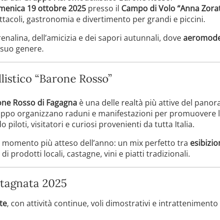
menica 19 ottobre 2025
presso il
Campo di Volo “Anna Zorat
tacoli, gastronomia e divertimento per grandi e piccini.
renalina, dell’amicizia e dei sapori autunnali, dove
aeromodel
 suo genere.
listico “Barone Rosso”
one Rosso di Fagagna
è una delle realtà più attive del pano
ruppo organizzano raduni e manifestazioni per promuovere la 
piloti, visitatori e curiosi provenienti da tutta Italia.
 momento più atteso dell’anno: un mix perfetto tra
esibizio
di prodotti locali, castagne, vini e piatti tradizionali.
tagnata 2025
te
, con attività continue, voli dimostrativi e intratteniment