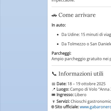
🚗 Come arrivare
In auto:
Da Udine: 15 minuti di via
Da Tolmezzo o San Daniele:
Parcheggi:
Ampio parcheggio gratuito nei p
📞 Informazioni utili
📅
Date:
18 – 19 ottobre 2025
📍
Luogo:
Campo di Volo “Anna Zo
🎟️
Ingresso:
Libero
🍷
Servizi:
Chioschi gastronomici
🌐
Sito ufficiale:
www.gabaroner