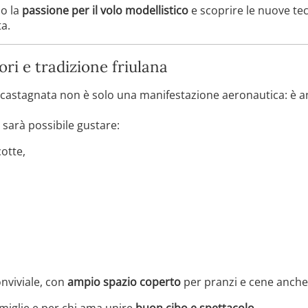
no la
passione per il volo modellistico
e scoprire le nuove te
a.
ri e tradizione friulana
ocastagnata non è solo una manifestazione aeronautica: è 
sarà possibile gustare:
otte,
onviviale, con
ampio spazio coperto
per pranzi e cene anche
amiglie e per chi ama unire
buon cibo e spettacolo
.