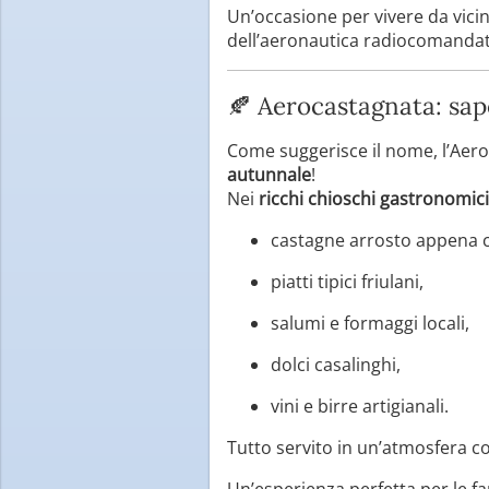
Un’occasione per vivere da vici
dell’aeronautica radiocomandat
🍂 Aerocastagnata: sapo
Come suggerisce il nome, l’Aer
autunnale
!
Nei
ricchi chioschi gastronomici
castagne arrosto appena c
piatti tipici friulani,
salumi e formaggi locali,
dolci casalinghi,
vini e birre artigianali.
Tutto servito in un’atmosfera c
Un’esperienza perfetta per le f