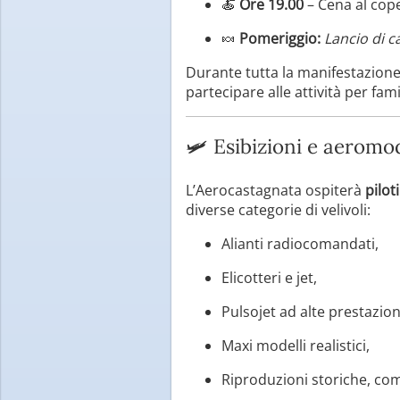
🍝
Ore 19.00
– Cena al cop
🍬
Pomeriggio:
Lancio di c
Durante tutta la manifestazione s
partecipare alle attività per fam
🛩️ Esibizioni e aeromod
L’Aerocastagnata ospiterà
pilot
diverse categorie di velivoli:
Alianti radiocomandati,
Elicotteri e jet,
Pulsojet ad alte prestazion
Maxi modelli realistici,
Riproduzioni storiche, comp