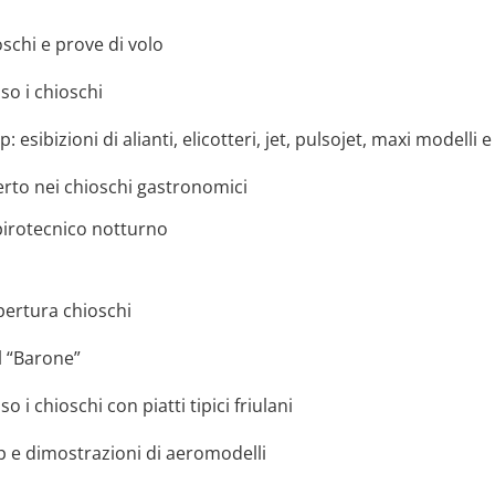
schi e prove di volo
so i chioschi
: esibizioni di alianti, elicotteri, jet, pulsojet, maxi modelli 
erto nei chioschi gastronomici
pirotecnico notturno
apertura chioschi
l “Barone”
 i chioschi con piatti tipici friulani
p e dimostrazioni di aeromodelli