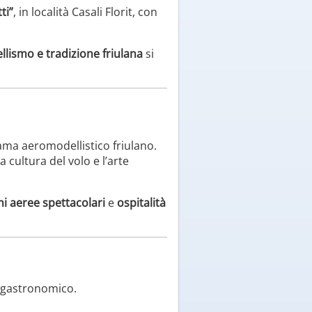
ti”
, in località Casali Florit, con
lismo e tradizione friulana
si
rama aeromodellistico friulano.
cultura del volo e l’arte
ni aeree spettacolari
e
ospitalità
o gastronomico.