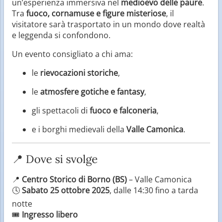
un’esperienza immersiva nel
medioevo delle paure
.
Tra
fuoco, cornamuse e figure misteriose
, il
visitatore sarà trasportato in un mondo dove realtà
e leggenda si confondono.
Un evento consigliato a chi ama:
le
rievocazioni storiche
,
le
atmosfere gotiche e fantasy
,
gli spettacoli di
fuoco e falconeria
,
e i borghi medievali della
Valle Camonica
.
📍 Dove si svolge
📍
Centro Storico di Borno (BS)
– Valle Camonica
🕓
Sabato 25 ottobre 2025
, dalle 14:30 fino a tarda
notte
🎟️
Ingresso libero